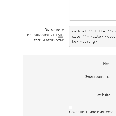
Вы можете
<a href="" title=""> 
использовать
HTML
-
cite=""> <cite> <code
тэги и атрибуты:
ke> <strong> 
Имя
Электропочта
Website
Сохранить моё имя, email