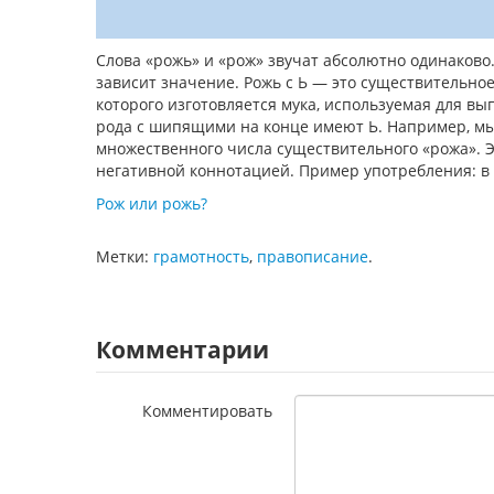
Слова «рожь» и «рож» звучат абсолютно одинаково. 
зависит значение. Рожь с Ь — это существительное
которого изготовляется мука, используемая для в
рода с шипящими на конце имеют Ь. Например, мы
множественного числа существительного «рожа». Э
негативной коннотацией. Пример употребления: в 
Рож или рожь?
Метки:
грамотность
,
правописание
.
Комментарии
Комментировать