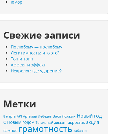
юмор
Свежие записи
По любому — по-любому
Легитимность: что это?
Тон и тонн
Аффект и эффект
Некролог: где ударение?
Метки
Новый год
Вася Ложкин
8 марта
API
Артемий Лебедев
акция
С Новым годом
акростих
Тотальный диктант
грамотность
важное
забавно