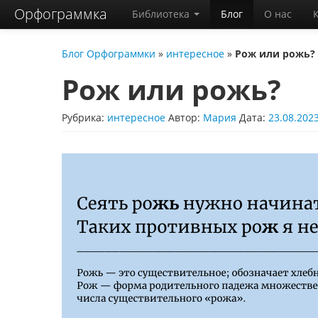
Орфограммка
Библиотека
Блог
О нас
Блог Орфограммки
»
интересное
»
Рож или рожь?
Рож или рожь?
Рубрика:
интересное
Автор:
Мария
Дата:
23.08.202