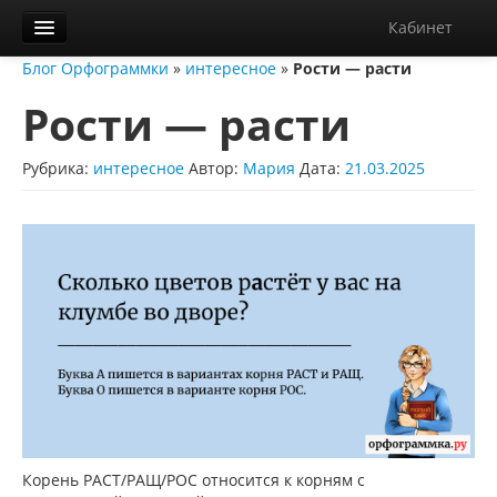
Кабинет
Блог Орфограммки
»
интересное
»
Рости — расти
Орфограммка
Рости — расти
Библиотека
Блог
Рубрика:
интересное
Автор:
Мария
Дата:
21.03.2025
О нас
Контакты
Справка
Диктанты
Корень РАСТ/РАЩ/РОС относится к корням с