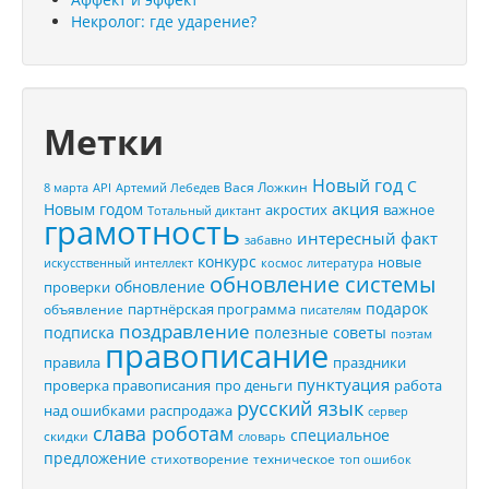
Некролог: где ударение?
Метки
Новый год
С
Вася Ложкин
8 марта
API
Артемий Лебедев
акция
Новым годом
акростих
важное
Тотальный диктант
грамотность
интересный факт
забавно
конкурс
новые
искусственный интеллект
космос
литература
обновление системы
обновление
проверки
подарок
партнёрская программа
объявление
писателям
поздравление
подписка
полезные советы
поэтам
правописание
правила
праздники
пунктуация
проверка правописания
про деньги
работа
русский язык
распродажа
над ошибками
сервер
слава роботам
специальное
скидки
словарь
предложение
стихотворение
техническое
топ ошибок