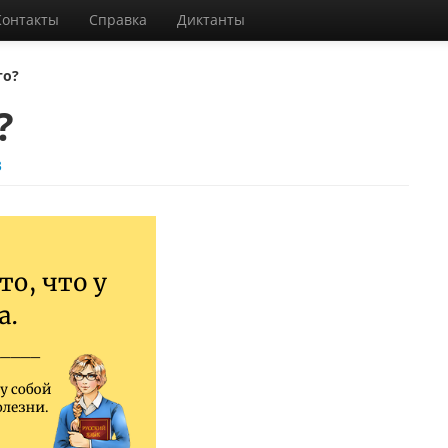
Контакты
Справка
Диктанты
то?
?
3