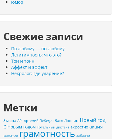
юмор
Свежие записи
По любому — по-любому
Легитимность: что это?
Тон и тонн
Аффект и эффект
Некролог: где ударение?
Метки
Новый год
Вася Ложкин
8 марта
API
Артемий Лебедев
акция
С Новым годом
акростих
Тотальный диктант
грамотность
важное
забавно