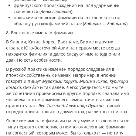
французского происхождения на
-а/-я
ударные
не
склоняются (
Анны Гавальда
);
польские и чешские фамилии на
-а
склоняются по
образцу русских фамилий на
-ая
(
Бабицка — Бабицкой
).
8. Восточные имена и фамилии
В Японии, Китае, Корее, Вьетнаме, Бирме и других
странах Юго-Восточной Азии на первом месте всегда
находится фамилия, а далее следуют имена (одно или
два). Но есть особенности.
В русской практике изменён порядок следования в
японских собственных именах. Например, в Японии
говорят и пишут
Мураками Харуки, Мисима Юкио, Курихара
Комаки, Оно Ёко
и так далее. Легко убедиться, что мы те
же сочетания произносим в другом порядке: сначала имя
человека, потом фамилия его семьи, точно так же как
принято у нас:
Лев Толстой, Александр Пушкин
, а иной
порядок принят только в документах, различных списках.
Японские имена и фамилии на
-а
у мужчин склоняются по
типу первого склонения, а немногочисленные фамилии
на согласный, которым может быть только
н
, — по типу