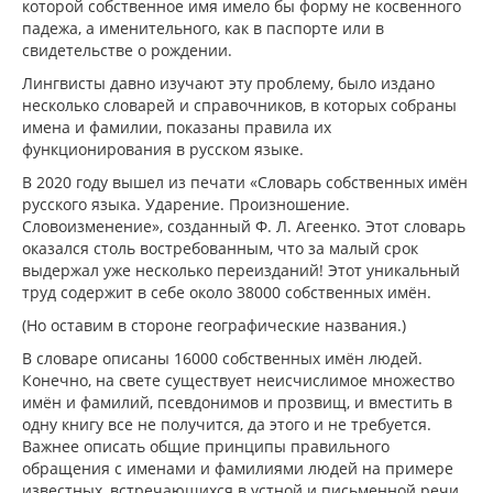
которой собственное имя имело бы форму не косвенного
падежа, а именительного, как в паспорте или в
свидетельстве о рождении.
Лингвисты давно изучают эту проблему, было издано
несколько словарей и справочников, в которых собраны
имена и фамилии, показаны правила их
функционирования в русском языке.
В 2020 году вышел из печати «Словарь собственных имён
русского языка. Ударение. Произношение.
Словоизменение», созданный Ф. Л. Агеенко. Этот словарь
оказался столь востребованным, что за малый срок
выдержал уже несколько переизданий! Этот уникальный
труд содержит в себе около 38000 собственных имён.
(Но оставим в стороне географические названия.)
В словаре описаны 16000 собственных имён людей.
Конечно, на свете существует неисчислимое множество
имён и фамилий, псевдонимов и прозвищ, и вместить в
одну книгу все не получится, да этого и не требуется.
Важнее описать общие принципы правильного
обращения с именами и фамилиями людей на примере
известных, встречающихся в устной и письменной речи.