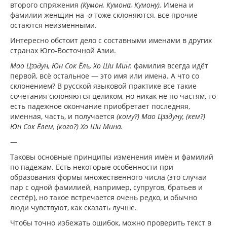
второго спряжения
(Кумон, Кумона, Кумону).
Имена и
фамилии женщин на
-а
тоже склоняются, все прочие
остаются неизменными.
Интересно обстоит дело с составными именами в других
странах Юго-Восточной Азии.
Мао Цзэдун, Юн Сок Ёль, Хо Ши Мин
: фамилия всегда идёт
первой, всё остальное — это имя или имена. А что со
склонением? В русской языковой практике все такие
сочетания склоняются целиком, но никак не по частям, то
есть падежное окончание приобретает последняя,
именная, часть, и получается
(кому?) Мао Цзэдуну, (кем?)
Юн Сок Ёлем, (кого?) Хо Ши Мина.
—
Таковы основные принципы изменения имён и фамилий
по падежам. Есть некоторые особенности при
образования формы множественного числа (это случаи
пар с одной фамилией, например, супругов, братьев и
сестёр), но такое встречается очень редко, и обычно
люди чувствуют, как сказать лучше.
Чтобы точно избежать ошибок, можно проверить текст в