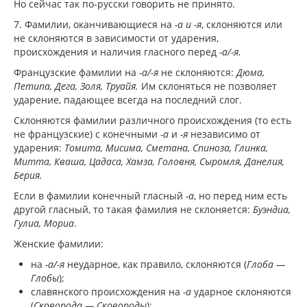
Но сейчас так по-русски говорить не принято.
7. Фамилии, оканчивающиеся на
-а и -я
, склоняются или
не склоняются в зависимости от ударения,
происхождения и наличия гласного перед
-а/-я.
Французские фамилии на
-а/-я
не склоняются:
Дюма,
Петипа, Дега, Золя, Труайя.
Им склоняться не позволяет
ударение, падающее всегда на последний слог.
Склоняются фамилии различного происхождения (то есть
не французские) с конечными
-а
и
-я
независимо от
ударения:
Томита, Мисима, Сметана, Спиноза, Глинка,
Митта, Кваша, Цадаса, Хамза, Головня, Сыромля, Данелия,
Берия.
Если в фамилии конечный гласный
-а
, но перед ним есть
другой гласный, то такая фамилия не склоняется:
Буэндиа,
Гулиа, Мориа
.
Женские фамилии:
на
-а/-я
неударное, как правило, склоняются (
Глоба —
Глобы
);
славянского происхождения на
-а
ударное склоняются
(
Сковорода — Сковороды
);