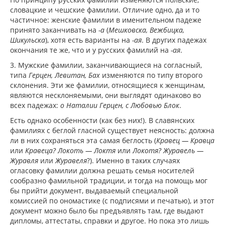
словацкие и чешские фамилии. Отличие одно, да и то
частичное: женские фамилии в именительном падеже
принято заканчивать на
-а
(
Мешковска, Вежбицка,
Шикульска
), хотя есть варианты на
-ая
. В других падежах
окончания те же, что и у русских фамилий на
-ая
.
3. Мужские фамилии, заканчивающиеся на согласный,
типа
Герцен, Левитан, Бах
изменяются по типу второго
склонения. Эти же фамилии, относящиеся к женщинам,
являются несклоняемыми, они выглядят одинаково во
всех падежах:
о Наталии Герцен, с Любовью Блок
.
Есть однако особенности (как без них!). В славянских
фамилиях с беглой гласной существует неясность: должна
ли в них сохраняться эта самая беглость (
Кравец — Кравца
или
Кравеца? Локоть — Локтя
или
Локотя? Журавель —
Журавля
или
Журавеля
?). Именно в таких случаях
огласовку фамилии должна решать семья носителей
сообразно фамильной традиции, и тогда на помощь мог
бы прийти документ, выдаваемый специальной
комиссией по ономастике (с подписями и печатью), и этот
документ можно было бы предъявлять там, где выдают
дипломы, аттестаты, справки и другое. Но пока это лишь