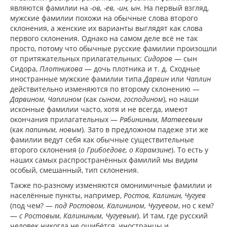
являются фамилии на
-ов, -ев, -ин, ын
. На первый взгляд,
мужские фамилии похожи на обычные слова второго
склонения, а женские их варианты выглядят как слова
первого склонения. Однако на самом деле всё не так
просто, потому что обычные русские фамилии произошли
от притяжательных прилагательных:
Сидоров
— сын
Сидора,
Плотникова
— дочь плотника и т. д. Сходные
иностранные мужские фамилии типа
Дарвин
или
Чаплин
действительно изменяются по второму склонению —
Дарвином, Чаплином
(как
сыном, господином
), но наши
исконные фамилии часто, хотя и не всегда, имеют
окончания прилагательных —
Рябининым, Матвеевым
(как
папиным, новым
). Зато в предложном падеже эти же
фамилии ведут себя как обычные существительные
второго склонения (
о Грибоедове, о Карамзине
). То есть у
наших самых распространённых фамилий мы видим
особый, смешанный, тип склонения.
Также по-разному изменяются омонимичные фамилии и
населённые пункты, например,
Ростов, Калинин, Чугуев
(под чем? —
под Ростовом, Калинином, Чугуевом
, но с кем?
—
с Ростовым, Калининым, Чугуевым
). И там, где русский
человек никогда не ошибётся, иностранцы и