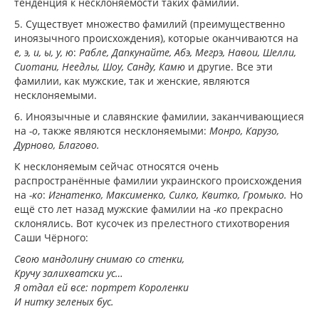
тенденция к несклоняемости таких фамилий.
5. Существует множество фамилий (преимущественно
иноязычного происхождения), которые оканчиваются на
е, э, и, ы, у, ю
:
Рабле, Дапкунайте, Абэ, Мегрэ, Навои, Шелли,
Сиотани, Неедлы, Шоу, Санду, Камю
и другие. Все эти
фамилии, как мужские, так и женские, являются
несклоняемыми.
6. Иноязычные и славянские фамилии, заканчивающиеся
на
-о
, также являются несклоняемыми:
Монро, Карузо,
Дурново, Благово.
К несклоняемым сейчас относятся очень
распространённые фамилии украинского происхождения
на
-ко
:
Игнатенко, Максименко, Силко, Квитко, Громыко.
Но
ещё сто лет назад мужские фамилии на
-ко
прекрасно
склонялись. Вот кусочек из прелестного стихотворения
Саши Чёрного:
Свою мандолину снимаю со стенки,
Кручу залихватски ус…
Я отдал ей все: портрет Короленки
И нитку зеленых бус.