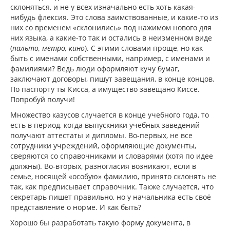
склоняться, и не у всех изначально есть хоть какая-
нибудь флексия. Это слова заимствованные, и какие-то из
них со временем «склонились» под нажимом нового для
них языка, а какие-то так и остались в неизменном виде
(
пальто, метро, кино
). С этими словами проще, но как
быть с именами собственными, например, с именами и
фамилиями? Ведь люди оформляют кучу бумаг,
заключают договоры, пишут завещания, в конце концов.
По паспорту ты Кисса, а имущество завещано Киссе.
Попробуй получи!
Множество казусов случается в конце учебного года, то
есть в период, когда выпускники учебных заведений
получают аттестаты и дипломы. Во-первых, не все
сотрудники учреждений, оформляющие документы,
сверяются со справочниками и словарями (хотя по идее
должны). Во-вторых, разногласия возникают, если в
семье, носящей «особую» фамилию, принято склонять не
так, как предписывает справочник. Также случается, что
секретарь пишет правильно, но у начальника есть своё
представление о норме. И как быть?
Хорошо бы разработать такую форму документа, в