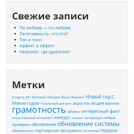
Свежие записи
По любому — по-любому
Легитимность: что это?
Тон и тонн
Аффект и эффект
Некролог: где ударение?
Метки
Новый год
С
Вася Ложкин
8 марта
API
Артемий Лебедев
акция
Новым годом
акростих
важное
Тотальный диктант
грамотность
интересный факт
забавно
конкурс
новые
искусственный интеллект
космос
литература
обновление системы
обновление
проверки
подарок
партнёрская программа
объявление
писателям