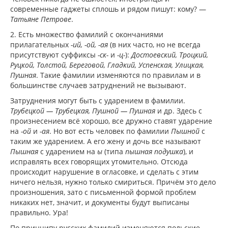
современные гаджеты сплошь и рядом пишут: кому? —
Татьяне Петрове
.
2. Есть множество фамилий с окончаниями
прилагательных
-ий, -ой, -ая
(в них часто, но не всегда
присутствуют суффиксы
-ск-
и
-ц-
):
Достоевский, Троцкий,
Руцкой, Толстой, Береговой, Гладкий, Успенская, Улицкая,
Пушная
. Такие фамилии изменяются по правилам и в
большинстве случаев затруднений не вызывают.
Затруднения могут быть с ударением в фамилии.
Трубецкой — Трубецкая, Пушной — Пушная
и др. Здесь с
произнесением всё хорошо, все дружно ставят ударение
на
-ой
и
-ая
. Но вот есть человек по фамилии
Пышной
с
таким же ударением. А его жену и дочь все называют
Пышная
с ударением на
ы
(типа
пышная подушка
), и
исправлять всех говорящих утомительно. Отсюда
происходит нарушение в огласовке, и сделать с этим
ничего нельзя, нужно только смириться. Причём это дело
произношения, зато с письменной формой проблем
никаких нет, значит, и документы будут выписаны
правильно. Ура!
По принципу русских фамилий изменяются польские,