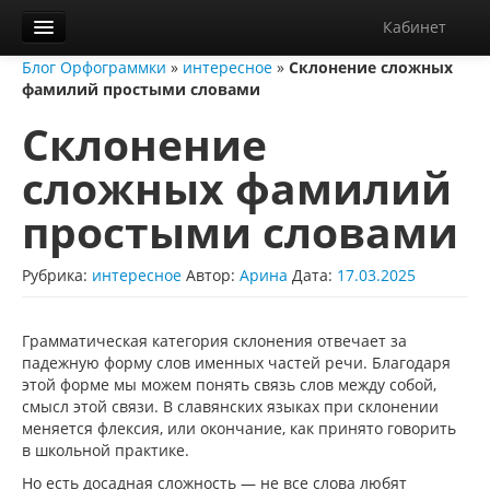
Кабинет
Блог Орфограммки
»
интересное
»
Склонение сложных
Орфограммка
фамилий простыми словами
Библиотека
Склонение
Блог
сложных фамилий
О нас
простыми словами
Контакты
Рубрика:
интересное
Автор:
Арина
Дата:
17.03.2025
Справка
Диктанты
Грамматическая категория склонения отвечает за
падежную форму слов именных частей речи. Благодаря
этой форме мы можем понять связь слов между собой,
смысл этой связи. В славянских языках при склонении
меняется флексия, или окончание, как принято говорить
в школьной практике.
Но есть досадная сложность — не все слова любят