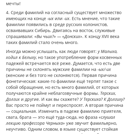
мечты!
4. Среди фамилий на согласный существует множество
имеющих на конце
-ых
или
-их
. Есть мнение, что такие
фамилии появились в среде русских колонистов,
осваивавших Сибирь. Двигаясь на восток, служивые
спрашивали:
«Вы чьих?» — «Донских»
. К концу XVII века
таких фамилий стало очень много.
Иногда можно услышать, как люди говорят:
у Малыха,
ходил к Белыху
, но такое употребление форм косвенных
падежей встречается всё реже. Думается, что есть две
причины не склонять мужские фамилии на
-ых/-их
(женские и без того не склоняются). Первая причина
фонетическая: какие-то фамилии ещё терпят такое с
собой обращение, но есть много фамилий, от которых
получаются крайне неблагозвучные формы.
Терских,
Долгих
и другие. И как вы скажете?
У Терскиха? К Долгиху?
Вас просто не поймут и переспросят. А вторая причина
— социальная. Изменить в падеже фамилию приятеля,
свата, брата — это ещё туда-сюда, но фраза
«слушал
лекцию профессора Черныха»
уже звучит фамильярно,
неучтиво. Одним словом, в языке существует стойкая