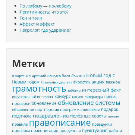
По любому — по-любому
Легитимность: что это?
Тон и тонн
Аффект и эффект
Некролог: где ударение?
Метки
Новый год
С
Вася Ложкин
8 марта
API
Артемий Лебедев
акция
Новым годом
акростих
важное
Тотальный диктант
грамотность
интересный факт
забавно
конкурс
новые
искусственный интеллект
космос
литература
обновление системы
обновление
проверки
подарок
партнёрская программа
объявление
писателям
поздравление
подписка
полезные советы
поэтам
правописание
правила
праздники
пунктуация
проверка правописания
про деньги
работа