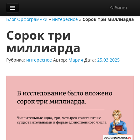
Кабинет
Блог Орфограммки
»
интересное
»
Сорок три миллиарда
Орфограммка
Сорок три
Библиотека
миллиарда
Блог
О нас
Рубрика:
интересное
Автор:
Мария
Дата:
25.03.2025
Контакты
Справка
Диктанты