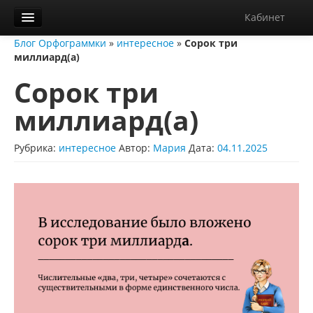
Кабинет
Блог Орфограммки
»
интересное
»
Сорок три
Орфограммка
миллиард(а)
Библиотека
Сорок три
Блог
миллиард(а)
О нас
Рубрика:
интересное
Автор:
Мария
Дата:
04.11.2025
Контакты
Справка
Диктанты