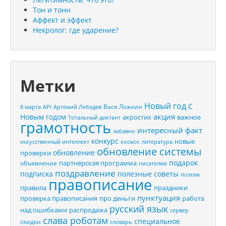
Тон и тонн
Аффект и эффект
Некролог: где ударение?
Метки
Новый год
С
Вася Ложкин
8 марта
API
Артемий Лебедев
акция
Новым годом
акростих
важное
Тотальный диктант
грамотность
интересный факт
забавно
конкурс
новые
искусственный интеллект
космос
литература
обновление системы
обновление
проверки
подарок
партнёрская программа
объявление
писателям
поздравление
подписка
полезные советы
поэтам
правописание
правила
праздники
пунктуация
проверка правописания
про деньги
работа
русский язык
распродажа
над ошибками
сервер
слава роботам
специальное
скидки
словарь