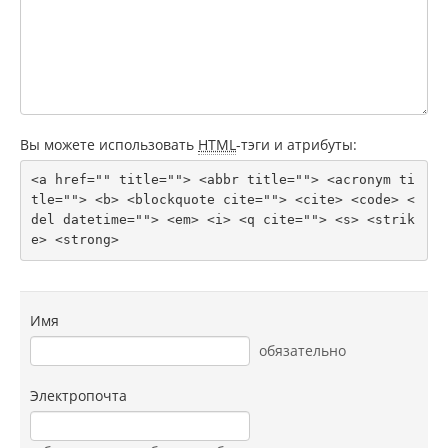
Вы можете использовать
HTML
-тэги и атрибуты:
<a href="" title=""> <abbr title=""> <acronym ti
tle=""> <b> <blockquote cite=""> <cite> <code> <
del datetime=""> <em> <i> <q cite=""> <s> <strik
e> <strong> 
Имя
обязательно
Электропочта