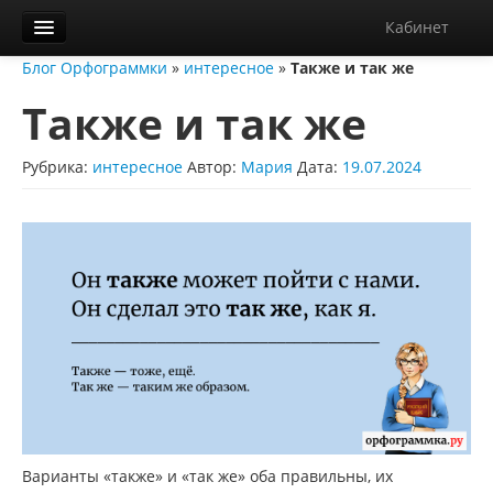
Кабинет
Блог Орфограммки
»
интересное
»
Также и так же
Орфограммка
Также и так же
Библиотека
Блог
Рубрика:
интересное
Автор:
Мария
Дата:
19.07.2024
О нас
Контакты
Справка
Диктанты
Варианты «также» и «так же» оба правильны, их