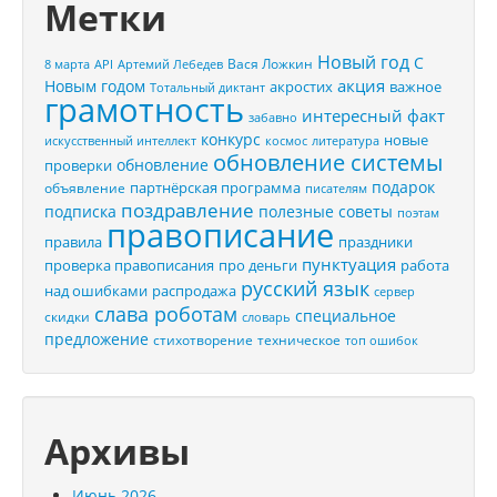
Метки
Новый год
С
Вася Ложкин
8 марта
API
Артемий Лебедев
акция
Новым годом
акростих
важное
Тотальный диктант
грамотность
интересный факт
забавно
конкурс
новые
искусственный интеллект
космос
литература
обновление системы
обновление
проверки
подарок
партнёрская программа
объявление
писателям
поздравление
подписка
полезные советы
поэтам
правописание
правила
праздники
пунктуация
проверка правописания
про деньги
работа
русский язык
распродажа
над ошибками
сервер
слава роботам
специальное
скидки
словарь
предложение
стихотворение
техническое
топ ошибок
Архивы
Июнь 2026