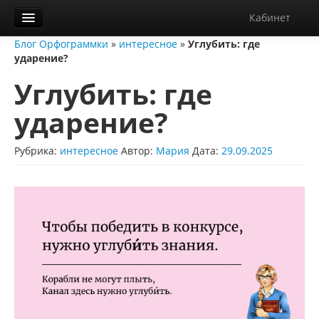
Кабинет
Блог Орфограммки
»
интересное
»
Углубить: где
Орфограммка
ударение?
Библиотека
Углубить: где
Блог
ударение?
О нас
Рубрика:
интересное
Автор:
Мария
Дата:
29.09.2025
Контакты
Справка
Диктанты