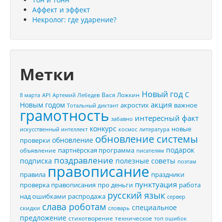
Аффект и эффект
Некролог: где ударение?
Метки
Новый год
С
Вася Ложкин
8 марта
API
Артемий Лебедев
акция
Новым годом
акростих
важное
Тотальный диктант
грамотность
интересный факт
забавно
конкурс
новые
искусственный интеллект
космос
литература
обновление системы
обновление
проверки
подарок
партнёрская программа
объявление
писателям
поздравление
подписка
полезные советы
поэтам
правописание
правила
праздники
пунктуация
проверка правописания
про деньги
работа
русский язык
распродажа
над ошибками
сервер
слава роботам
специальное
скидки
словарь
предложение
стихотворение
техническое
топ ошибок