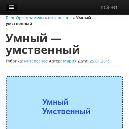
Кабинет
Блог Орфограммки
»
интересное
»
Умный —
Орфограммка
умственный
Библиотека
Умный —
Блог
умственный
О нас
Рубрика:
интересное
Автор:
Мария
Дата:
25.01.2019
Контакты
Справка
Диктанты