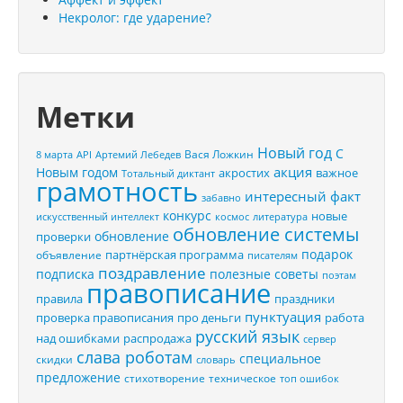
Некролог: где ударение?
Метки
Новый год
С
Вася Ложкин
8 марта
API
Артемий Лебедев
акция
Новым годом
акростих
важное
Тотальный диктант
грамотность
интересный факт
забавно
конкурс
новые
искусственный интеллект
космос
литература
обновление системы
обновление
проверки
подарок
партнёрская программа
объявление
писателям
поздравление
подписка
полезные советы
поэтам
правописание
правила
праздники
пунктуация
проверка правописания
про деньги
работа
русский язык
распродажа
над ошибками
сервер
слава роботам
специальное
скидки
словарь
предложение
стихотворение
техническое
топ ошибок