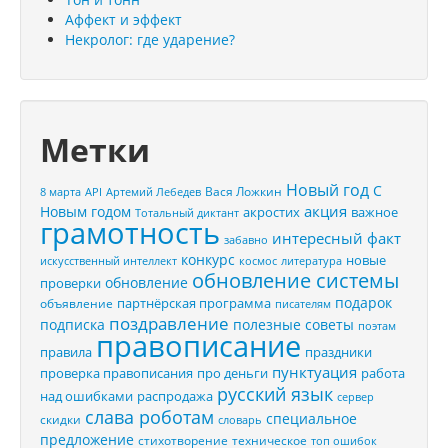
Аффект и эффект
Некролог: где ударение?
Метки
Новый год
С
Вася Ложкин
8 марта
API
Артемий Лебедев
акция
Новым годом
акростих
важное
Тотальный диктант
грамотность
интересный факт
забавно
конкурс
новые
искусственный интеллект
космос
литература
обновление системы
обновление
проверки
подарок
партнёрская программа
объявление
писателям
поздравление
подписка
полезные советы
поэтам
правописание
правила
праздники
пунктуация
проверка правописания
про деньги
работа
русский язык
распродажа
над ошибками
сервер
слава роботам
специальное
скидки
словарь
предложение
стихотворение
техническое
топ ошибок