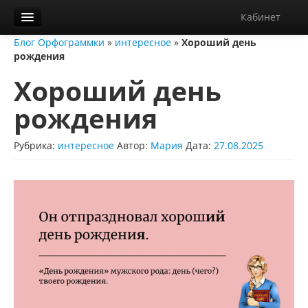
Кабинет
Блог Орфограммки
»
интересное
»
Хороший день
Орфограммка
рождения
Библиотека
Хороший день
Блог
рождения
О нас
Рубрика:
интересное
Автор:
Мария
Дата:
27.08.2025
Контакты
Справка
Диктанты