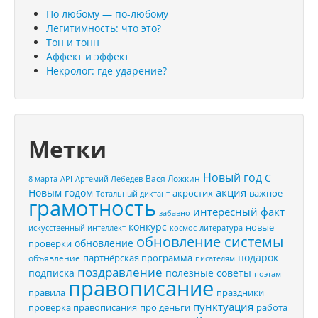
По любому — по-любому
Легитимность: что это?
Тон и тонн
Аффект и эффект
Некролог: где ударение?
Метки
Новый год
С
Вася Ложкин
8 марта
API
Артемий Лебедев
акция
Новым годом
акростих
важное
Тотальный диктант
грамотность
интересный факт
забавно
конкурс
новые
искусственный интеллект
космос
литература
обновление системы
обновление
проверки
подарок
партнёрская программа
объявление
писателям
поздравление
подписка
полезные советы
поэтам
правописание
правила
праздники
пунктуация
проверка правописания
про деньги
работа