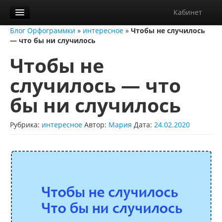
Кабинет
Блог Орфограммки
»
интересное
»
Чтобы не случилось
Орфограммка
— что бы ни случилось
Библиотека
Чтобы не
Блог
случилось — что
О нас
бы ни случилось
Контакты
Рубрика:
интересное
Автор:
Мария
Дата:
24.02.2020
Справка
Диктанты