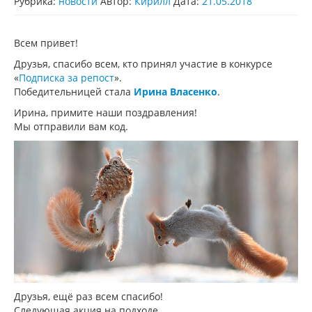
Рубрика:
новости
Автор:
Кирилл
Дата:
21.05.2018
Всем привет!
Друзья, спасибо всем, кто принял участие в конкурсе
«
Подписка за репост
».
Победительницей стала
Ирина Власенко
.
Ирина, примите наши поздравления!
Мы отправили вам код.
Друзья, ещё раз всем спасибо!
Следующая акция на подходе.