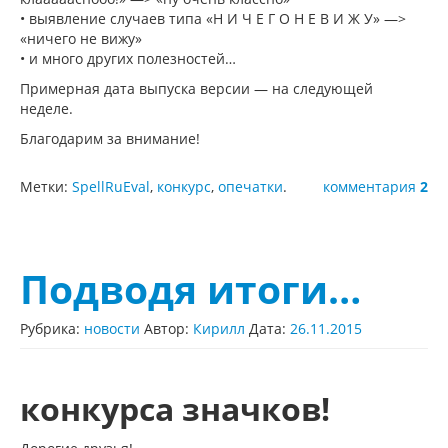
• выявление случаев типа «Н И Ч Е Г О Н Е В И Ж У» —>
«ничего не вижу»
• и много других полезностей…
Примерная дата выпуска версии — на следующей
неделе.
Благодарим за внимание!
Метки:
SpellRuEval
,
конкурс
,
опечатки
.
комментария
2
Подводя итоги…
Рубрика:
новости
Автор:
Кирилл
Дата:
26.11.2015
конкурса значков!