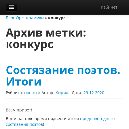
Кабинет
Блог Орфограммки
»
конкурс
Орфограммка
Архив метки:
Библиотека
конкурс
Блог
О нас
Контакты
Состязание поэтов.
Справка
Итоги
Диктанты
Рубрика:
новости
Автор:
Кирилл
Дата:
29.12.2020
Всем привет!
Вот и настало время подвести итоги
предновогоднего
состязания поэтов
!