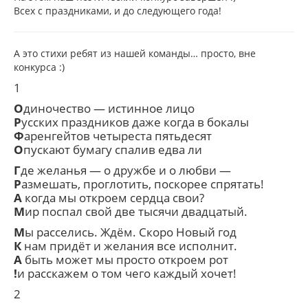
Всех с праздниками, и до следующего года!
А это стихи ребят из нашей команды… просто, вне
конкурса :)
1
О
диночество — истинное лицо
Р
усских праздников даже когда в бокалы
Ф
аренгейтов четыреста пятьдесят
О
пускают бумагу спалив едва ли
Г
де желанья — о дружбе и о любви —
Р
азмешать, проглотить, поскорее спрятать!
А
когда мы откроем сердца свои?
М
ир поспал свой две тысячи двадцатый.
М
ы расселись. Ждём. Скоро Новый год
К
нам придёт и желания все исполнит.
А
быть может мы просто откроем рот
!
и расскажем о том чего каждый хочет!
2