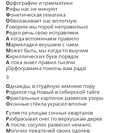
О
рфографии и грамматики
Р
ифы нас не минуют
Ф
онетическая тематика
О
бволакивает нас вплотную
Г
оворим мы порой неправильно
Р
едко речь свою исправляем
А
когда вспоминаем правило
М
армеладки вкушаем с чаем.
М
ожет быть, мы когда-то выучим
К
ириллических букв порядок
А
пока знает правил тысячи
¡
Орфограммка помочь вам рада!
3
О
днажды, в студёную зимнюю пору
Р
одился год Новый в сибирской тайге
Ф
рактальных картинок развесив узоры
О
конные стёкла украсил вполне
Г
уляя по улицам сонных кварталов
Р
азбрасывал снег по верхушкам дерев
А
после, сосулек развесил немало,
М
огучих предтечей своих одолев.