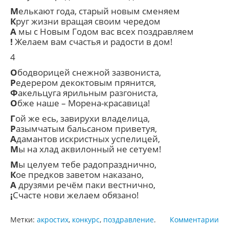
М
елькают года, старый новым сменяем
К
руг жизни вращая своим чередом
А
мы с Новым Годом вас всех поздравляем
!
Желаем вам счастья и радости в дом!
4
О
бодворицей снежной зазвониста,
Р
едерером декоктовым прянится,
Ф
акельцуга ярильным разгониста,
О
бже наше – Морена-красавица!
Г
ой же есь, завирухи владелица,
Р
азымчатым бальсаном приветуя,
А
дамантов искристных успелицей,
М
ы на хлад аквилонный не сетуем!
М
ы целуем тебе радопразднично,
К
ое предков заветом наказано,
А
друзями речём паки вестнично,
¡
Счасте нови желаем обязано!
Метки:
акростих
,
конкурс
,
поздравление
.
Комментарии