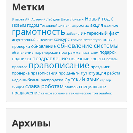
Метки
Новый год
С
Вася Ложкин
8 марта
API
Артемий Лебедев
акция
Новым годом
акростих
важное
Тотальный диктант
грамотность
интересный факт
забавно
конкурс
новые
искусственный интеллект
космос
литература
обновление системы
обновление
проверки
подарок
партнёрская программа
объявление
писателям
поздравление
подписка
полезные советы
поэтам
правописание
правила
праздники
пунктуация
проверка правописания
про деньги
работа
русский язык
распродажа
над ошибками
сервер
слава роботам
специальное
скидки
словарь
предложение
стихотворение
техническое
топ ошибок
Архивы