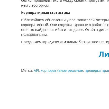
без копирования текста между окнами программ. Т
нём с восторгом.
Корпоративная статистика
В ближайшем обновлении у пользователей Литеры 
корпоративный. Они содержат данные о работе с с
сколько найдено ошибок и так далее. Отчёты дет
пользователям.
Предлагаем юридическим лицам бесплатное тестир
Ли
Метки:
API
,
корпоративное решение
,
проверка пра