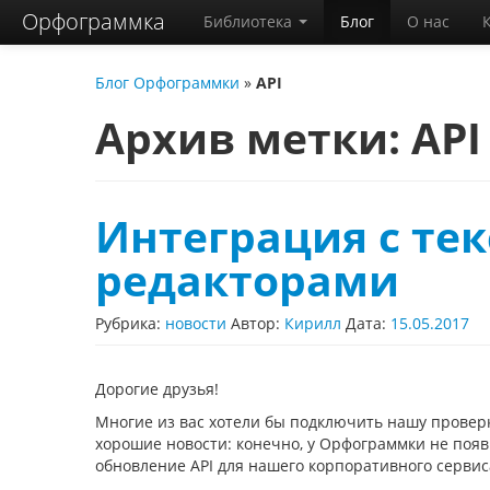
Орфограммка
Библиотека
Блог
О нас
Блог Орфограммки
»
API
Архив метки:
API
Интеграция с те
редакторами
Рубрика:
новости
Автор:
Кирилл
Дата:
15.05.2017
Дорогие друзья!
Многие из вас хотели бы подключить нашу проверк
хорошие новости: конечно, у Орфограммки не поя
обновление API для нашего корпоративного сервис