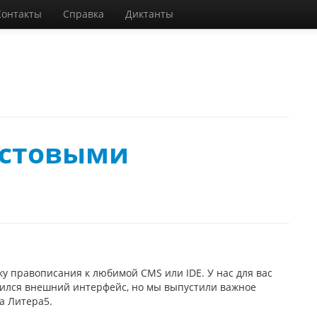
Контакты
Справка
Диктанты
кстовыми
у правописания к любимой CMS или IDE. У нас для вас
вился внешний интерфейс, но мы выпустили важное
а Литера5.