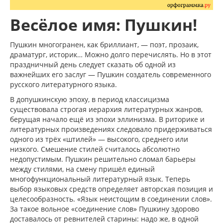
Весёлое имя: Пушкин!
Пушкин многогранен, как бриллиант, — поэт, прозаик,
драматург, историк… Можно долго перечислять. Но в этот
праздничный день следует сказать об одной из
важнейших его заслуг — Пушкин создатель современного
русского литературного языка.
В допушкинскую эпоху, в период классицизма
существовала строгая иерархия литературных жанров,
берущая начало ещё из эпохи эллинизма. В риторике и
литературных произведениях следовало придерживаться
одного из трёх «штилей» — высокого, среднего или
низкого. Смешение стилей считалось абсолютно
недопустимым. Пушкин решительно сломал барьеры
между стилями, на смену пришёл единый
многофункциональный литературный язык. Теперь
выбор языковых средств определяет авторская позиция и
целесообразность. «Язык неистощим в соединении слов».
За такое вольное «соединение слов» Пушкину здорово
доставалось от ревнителей старины: надо же, в одной