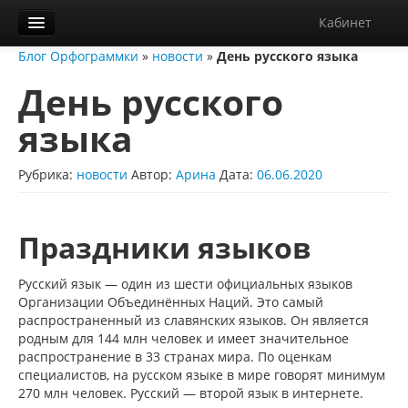
Кабинет
Блог Орфограммки
»
новости
»
День русского языка
Орфограммка
День русского
Библиотека
языка
Блог
О нас
Рубрика:
новости
Автор:
Арина
Дата:
06.06.2020
Контакты
Праздники языков
Справка
Диктанты
Русский язык — один из шести официальных языков
Организации Объединённых Наций. Это самый
распространенный из славянских языков. Он является
родным для 144 млн человек и имеет значительное
распространение в 33 странах мира. По оценкам
специалистов, на русском языке в мире говорят минимум
270 млн человек. Русский — второй язык в интернете.