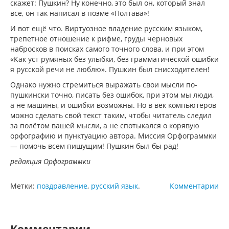
скажет: Пушкин? Ну конечно, это был он, который знал
всё, он так написал в поэме «Полтава»!
И вот ещё что. Виртуозное владение русским языком,
трепетное отношение к рифме, груды черновых
набросков в поисках самого точного слова, и при этом
«Как уст румяных без улыбки, без грамматической ошибки
я русской речи не люблю». Пушкин был снисходителен!
Однако нужно стремиться выражать свои мысли по-
пушкински точно, писать без ошибок, при этом мы люди,
а не машины, и ошибки возможны. Но в век компьютеров
можно сделать свой текст таким, чтобы читатель следил
за полётом вашей мысли, а не спотыкался о корявую
орфографию и пунктуацию автора. Миссия Орфограммки
— помочь всем пишущим! Пушкин был бы рад!
редакция Орфограммки
Метки:
поздравление
,
русский язык
.
Комментарии