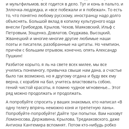
и мультфильмов, всё годится в дело. Тут и конь в пальто, и
Эллочка-людоедка, и «все побежали и я побежал». То есть
то, что понятно любому русскому, иностранцу надо долго
объяснять. Большой вклад в копилку культурного кода
внесли Грибоедов, Крылов, Чехов, Маяковский, Ильф с
Петровым, Зощенко, Довлатов, Окуджава, Высоцкий,
Жванецкий и многие-многие другие любимые наши
поэты и писатели, разобранные на цитаты. Но чемпион,
причём с большим отрывом, конечно, опять Александр
Пушкин!
Разбитое корыто, я ль на свете всех милее, мы все
учились понемногу, привычка свыше нам дана, а счастье
было так возможно, но я другому отдана и буду век ему
верна, с корабля на бал, учитесь властвовать собою,
гений чистой красоты, я помню чудное мгновенье… Этот
ряд можно продолжать и продолжать.
А попробуйте спросить у ваших знакомых, кто написал «В
одну телегу впрячь неможно коня и трепетную лань».
Попробуйте-попробуйте! Дайте три попытки. Вам назовут
Ломоносова, Державина, Крылова, Тредиаковского, даже
Антиоха Кантемира вспомнят. Потом кто-нибудь робко