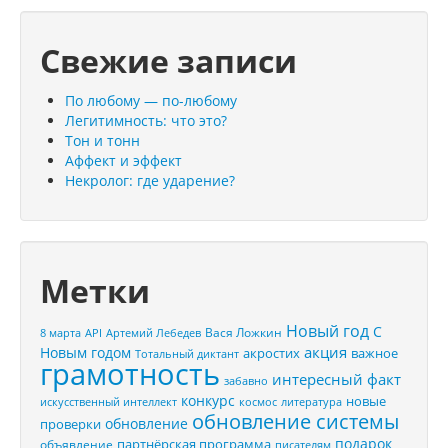
Свежие записи
По любому — по-любому
Легитимность: что это?
Тон и тонн
Аффект и эффект
Некролог: где ударение?
Метки
Новый год
С
Вася Ложкин
8 марта
API
Артемий Лебедев
акция
Новым годом
акростих
важное
Тотальный диктант
грамотность
интересный факт
забавно
конкурс
новые
искусственный интеллект
космос
литература
обновление системы
обновление
проверки
подарок
партнёрская программа
объявление
писателям