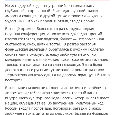
Но есть другой код — внутренний, он только наш,
глубинный, сокровенный. Если один русский скажет
«мороз и солнце», то другой тут же отзовётся — «день
чудесный». Это как пароль и отзыв, это для своих.
Вот ещё пример. Была как-то раз международная
научная конференция. А после всех докладов, прений,
итогов состоялся, как водится, банкет — неформальная
обстановка, смех, шутки, тосты… В разгар застолья
французская делегация обратилась к русским коллегам:
спойте нам, пожалуйста, нашу любимую песню, но
мелодию напеть мы не можем, слов тоже не знаем, знаем
только, что начинается со слова «вихожу». Этого было
достаточно, все русские тут же запели романс на стихи
Лермонтова «Выхожу один я на дорогу». Французы были в
восторге!
Вот из таких маленьких, тоненьких ниточек и верёвочек,
листочков и стебелёчков сплетается толстый канат
внутреннего культурного кода России, который связывает
нацию, объединяет её. Во внутренний культурный код
России входят пословицы, поговорки, загадки, сказки,
любимые песни, цитаты из классиков, фразы из фильмов