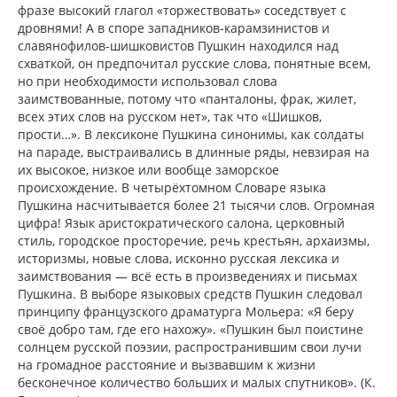
фразе высокий глагол «торжествовать» соседствует с
дровнями! А в споре западников-карамзинистов и
славянофилов-шишковистов Пушкин находился над
схваткой, он предпочитал русские слова, понятные всем,
но при необходимости использовал слова
заимствованные, потому что «панталоны, фрак, жилет,
всех этих слов на русском нет», так что «Шишков,
прости…». В лексиконе Пушкина синонимы, как солдаты
на параде, выстраивались в длинные ряды, невзирая на
их высокое, низкое или вообще заморское
происхождение. В четырёхтомном Словаре языка
Пушкина насчитывается более 21 тысячи слов. Огромная
цифра! Язык аристократического салона, церковный
стиль, городское просторечие, речь крестьян, архаизмы,
историзмы, новые слова, исконно русская лексика и
заимствования — всё есть в произведениях и письмах
Пушкина. В выборе языковых средств Пушкин следовал
принципу французского драматурга Мольера: «Я беру
своё добро там, где его нахожу». «Пушкин был поистине
солнцем русской поэзии, распространившим свои лучи
на громадное расстояние и вызвавшим к жизни
бесконечное количество больших и малых спутников». (К.