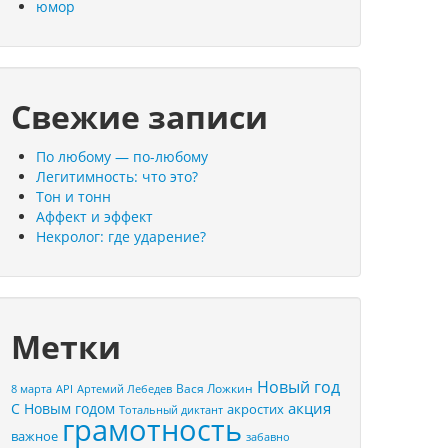
юмор
Свежие записи
По любому — по-любому
Легитимность: что это?
Тон и тонн
Аффект и эффект
Некролог: где ударение?
Метки
Новый год
Вася Ложкин
8 марта
API
Артемий Лебедев
акция
С Новым годом
акростих
Тотальный диктант
грамотность
важное
забавно