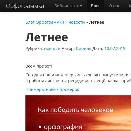
Орфограммка
Библиотека
Блог
О нас
Блог Орфограммки
»
новости
»
Летнее
Летнее
Рубрика:
новости
Автор:
Кирилл
Дата:
10.07.2019
Всем привет!
Сегодня наши инженеры-языковеды выпустили оче
а роботы лингвисты-рецидивисты ещё на шаг приб
Примеры новых проверок