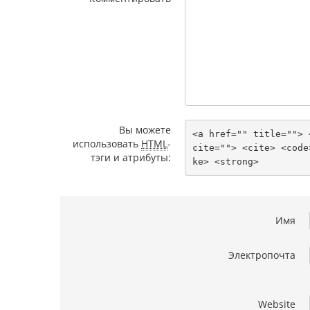
Вы можете
<a href="" title=""> 
использовать
HTML
-
cite=""> <cite> <code
тэги и атрибуты:
ke> <strong> 
Имя
Электропочта
Website