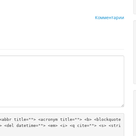
Комментарии
<abbr title=""> <acronym title=""> <b> <blockquote 
> <del datetime=""> <em> <i> <q cite=""> <s> <stri