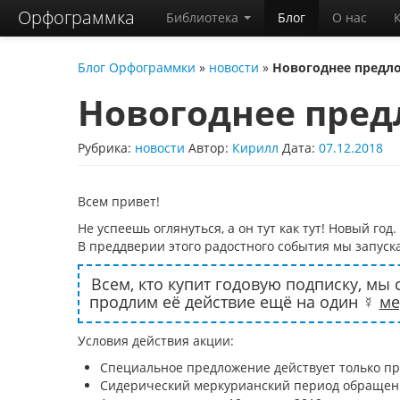
Орфограммка
Библиотека
Блог
О нас
Блог Орфограммки
»
новости
»
Новогоднее предл
Новогоднее пре
Рубрика:
новости
Автор:
Кирилл
Дата:
07.12.2018
Всем привет!
Не успеешь оглянуться, а он тут как тут! Новый год.
В преддверии этого радостного события мы запус
Всем, кто купит годовую подписку, мы 
продлим её действие ещё на один ☿
ме
Условия действия акции:
Специальное предложение действует только п
Сидерический меркурианский период обращения