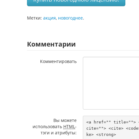
Метки:
акция
,
новогоднее
.
Комментарии
Комментировать
Вы можете
<a href="" title=""> 
использовать
HTML
-
cite=""> <cite> <code
тэги и атрибуты:
ke> <strong> 