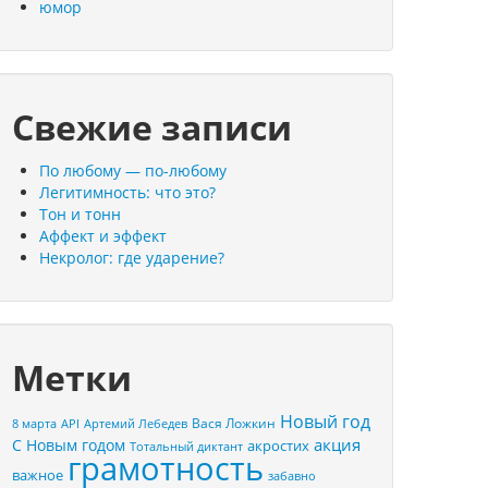
юмор
Свежие записи
По любому — по-любому
Легитимность: что это?
Тон и тонн
Аффект и эффект
Некролог: где ударение?
Метки
Новый год
Вася Ложкин
8 марта
API
Артемий Лебедев
акция
С Новым годом
акростих
Тотальный диктант
грамотность
важное
забавно