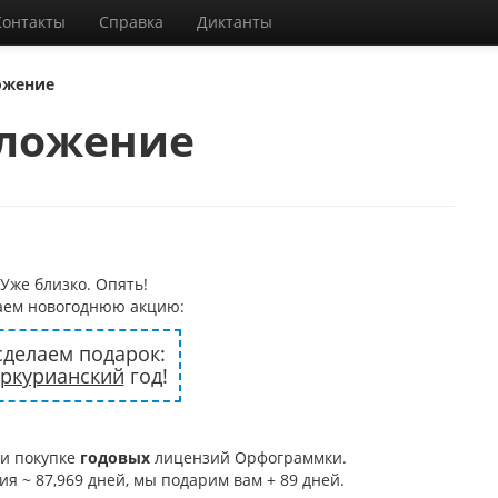
Контакты
Справка
Диктанты
ожение
дложение
 Уже близко. Опять!
каем новогоднюю акцию:
сделаем подарок:
ркурианский
год!
ри покупке
годовых
лицензий Орфограммки.
 ~ 87,969 дней, мы подарим вам + 89 дней.