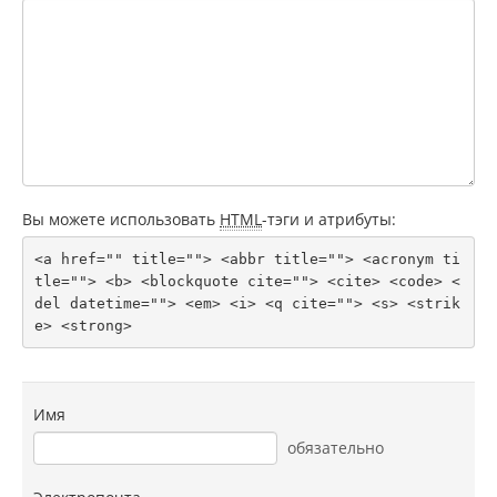
Вы можете использовать
HTML
-тэги и атрибуты:
<a href="" title=""> <abbr title=""> <acronym ti
tle=""> <b> <blockquote cite=""> <cite> <code> <
del datetime=""> <em> <i> <q cite=""> <s> <strik
e> <strong> 
Имя
обязательно