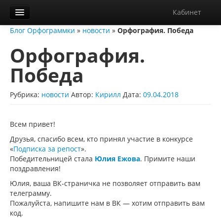
Кабинет
Блог Орфограммки
»
новости
»
Орфография. Победа
Орфограммка
Орфография.
Библиотека
Победа
Блог
О нас
Рубрика:
новости
Автор:
Кирилл
Дата:
09.04.2018
Контакты
Всем привет!
Справка
Друзья, спасибо всем, кто принял участие в конкурсе
«
Подписка за репост
».
Диктанты
Победительницей стала
Юлия Ежова
. Примите наши
поздравления!
Юлия, ваша ВК-страничка не позволяет отправить вам
телеграмму.
Пожалуйста, напишите нам в ВК — хотим отправить вам
код.