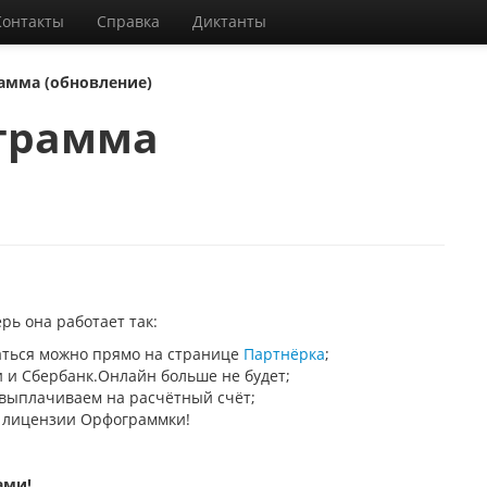
Контакты
Справка
Диктанты
амма (обновление)
ограмма
ь она работает так:
аться можно прямо на странице
Партнёрка
;
 и Сбербанк.Онлайн больше не будет;
 выплачиваем на расчётный счёт;
ь лицензии Орфограммки!
ами!