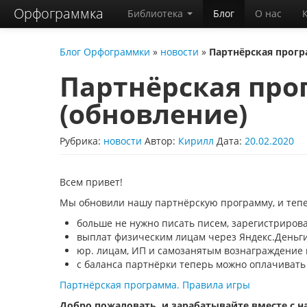
Орфограммка
Библиотека
Блог
О нас
Блог Орфограммки
»
новости
»
Партнёрская прогр
Партнёрская пр
(обновление)
Рубрика:
новости
Автор:
Кирилл
Дата:
20.02.2020
Всем привет!
Мы обновили нашу партнёрскую программу, и тепер
больше не нужно писать писем, зарегистриров
выплат физическим лицам через Яндекс.Деньги
юр. лицам, ИП и самозанятым вознаграждение
с баланса партнёрки теперь можно оплачиват
Партнёрская программа. Правила игры
Добро пожаловать, и зарабатывайте вместе с н