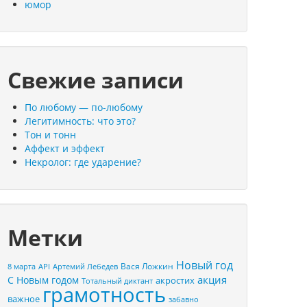
юмор
Свежие записи
По любому — по-любому
Легитимность: что это?
Тон и тонн
Аффект и эффект
Некролог: где ударение?
Метки
Новый год
Вася Ложкин
8 марта
API
Артемий Лебедев
акция
С Новым годом
акростих
Тотальный диктант
грамотность
важное
забавно