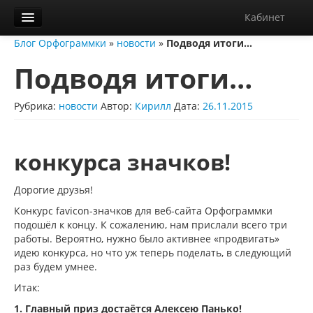
Кабинет
Блог Орфограммки
»
новости
»
Подводя итоги…
Орфограммка
Подводя итоги…
Библиотека
Блог
Рубрика:
новости
Автор:
Кирилл
Дата:
26.11.2015
О нас
конкурса значков!
Контакты
Справка
Дорогие друзья!
Конкурс favicon-значков для веб-сайта Орфограммки
Диктанты
подошёл к концу. К сожалению, нам прислали всего три
работы. Вероятно, нужно было активнее «продвигать»
идею конкурса, но что уж теперь поделать, в следующий
раз будем умнее.
Итак:
1. Главный приз достаётся Алексею Панько!