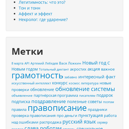
Легитимность: что это?
Тон и тонн
Аффект и эффект
Некролог: где ударение?
Метки
Новый год
С
Вася Ложкин
8 марта
API
Артемий Лебедев
акция
Новым годом
акростих
важное
Тотальный диктант
грамотность
интересный факт
забавно
конкурс
новые
искусственный интеллект
космос
литература
обновление системы
обновление
проверки
подарок
партнёрская программа
объявление
писателям
поздравление
подписка
полезные советы
поэтам
правописание
правила
праздники
пунктуация
проверка правописания
про деньги
работа
русский язык
распродажа
над ошибками
сервер
слава роботам
специальное
скидки
словарь