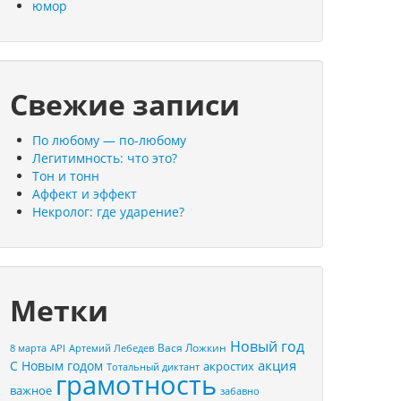
юмор
Свежие записи
По любому — по-любому
Легитимность: что это?
Тон и тонн
Аффект и эффект
Некролог: где ударение?
Метки
Новый год
Вася Ложкин
8 марта
API
Артемий Лебедев
акция
С Новым годом
акростих
Тотальный диктант
грамотность
важное
забавно