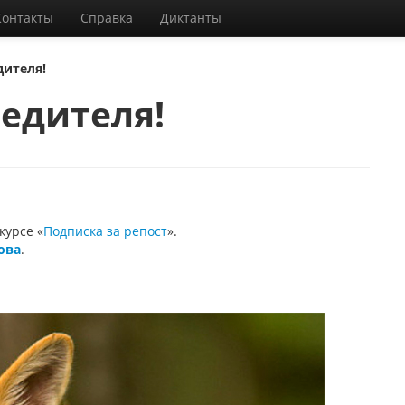
Контакты
Справка
Диктанты
дителя!
едителя!
курсе «
Подписка за репост
».
ова
.