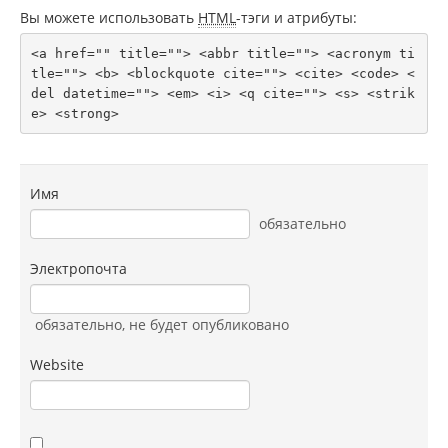
Вы можете использовать
HTML
-тэги и атрибуты:
<a href="" title=""> <abbr title=""> <acronym ti
tle=""> <b> <blockquote cite=""> <cite> <code> <
del datetime=""> <em> <i> <q cite=""> <s> <strik
e> <strong> 
Имя
обязательно
Электропочта
обязательно
, не будет опубликовано
Website