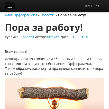
Кабинет
Блог Орфограммки
»
новости
»
Пора за работу!
Орфограммка
Пора за работу!
Библиотека
Блог
Рубрика:
новости
Автор:
Кирилл
Дата:
01.02.2019
О нас
Всем привет!
Контакты
Докладываем: мы починили сборочный сервер и теперь
снова можем выпускать обновления Орфограммки.
Справка
Таким образом, наконец-то праздники кончились => пора
за работу!
Диктанты