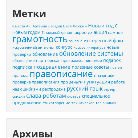
Метки
Новый год
С
Вася Ложкин
8 марта
API
Артемий Лебедев
акция
Новым годом
акростих
важное
Тотальный диктант
грамотность
интересный факт
забавно
конкурс
новые
искусственный интеллект
космос
литература
обновление системы
обновление
проверки
подарок
партнёрская программа
объявление
писателям
поздравление
подписка
полезные советы
поэтам
правописание
правила
праздники
пунктуация
проверка правописания
про деньги
работа
русский язык
распродажа
над ошибками
сервер
слава роботам
специальное
скидки
словарь
предложение
стихотворение
техническое
топ ошибок
Архивы