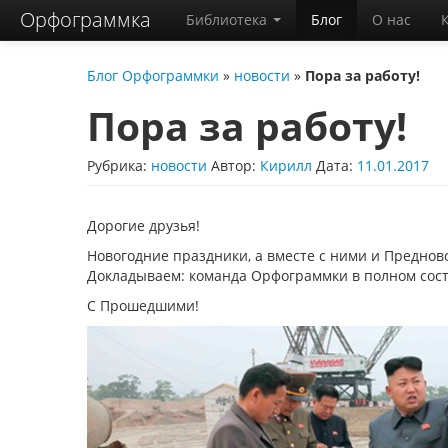
Орфограммка
Библиотека
Блог
О нас
Блог Орфограммки
»
новости
»
Пора за работу!
Пора за работу!
Рубрика:
новости
Автор:
Кирилл
Дата:
11.01.2017
Дорогие друзья!
Новогодние праздники, а вместе с ними и Предно
Докладываем: команда Орфограммки в полном сост
С Прошедшими!