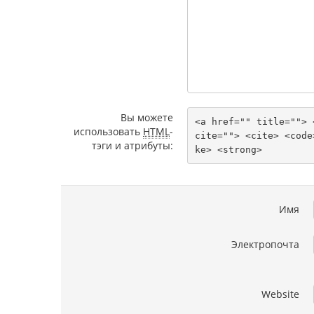
Вы можете
<a href="" title=""> 
использовать
HTML
-
cite=""> <cite> <code
тэги и атрибуты:
ke> <strong> 
Имя
Электропочта
Website