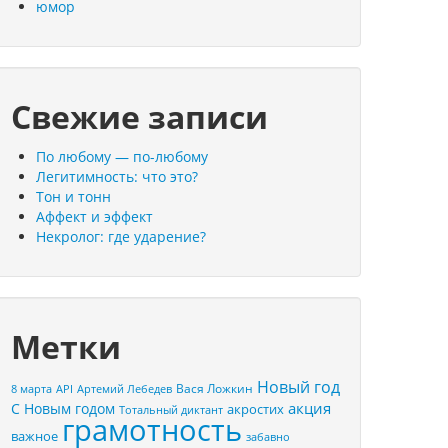
юмор
Свежие записи
По любому — по-любому
Легитимность: что это?
Тон и тонн
Аффект и эффект
Некролог: где ударение?
Метки
Новый год
Вася Ложкин
8 марта
API
Артемий Лебедев
акция
С Новым годом
акростих
Тотальный диктант
грамотность
важное
забавно