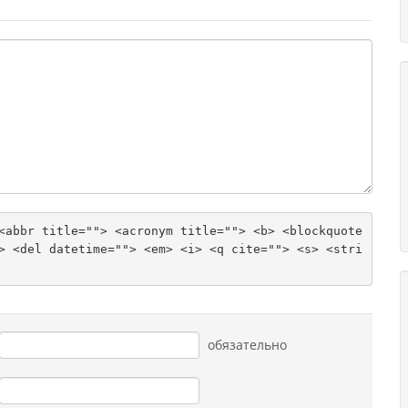
<abbr title=""> <acronym title=""> <b> <blockquote 
> <del datetime=""> <em> <i> <q cite=""> <s> <stri
обязательно