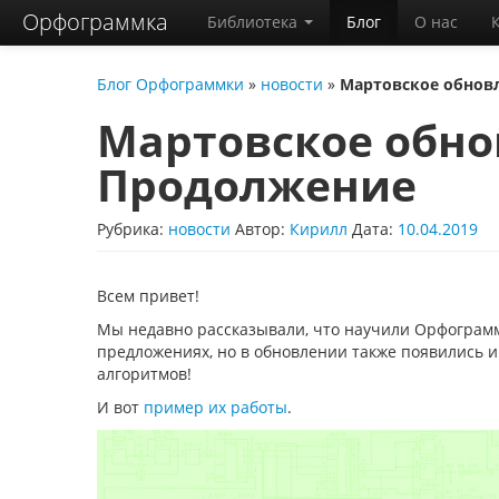
Орфограммка
Библиотека
Блог
О нас
Блог Орфограммки
»
новости
»
Мартовское обнов
Мартовское обно
Продолжение
Рубрика:
новости
Автор:
Кирилл
Дата:
10.04.2019
Всем привет!
Мы недавно рассказывали, что научили Орфограмм
предложениях, но в обновлении также появились и
алгоритмов!
И вот
пример их работы
.