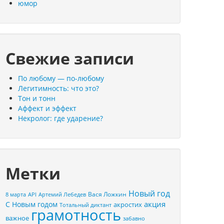
юмор
Свежие записи
По любому — по-любому
Легитимность: что это?
Тон и тонн
Аффект и эффект
Некролог: где ударение?
Метки
Новый год
Вася Ложкин
8 марта
API
Артемий Лебедев
акция
С Новым годом
акростих
Тотальный диктант
грамотность
важное
забавно