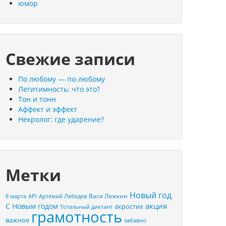
юмор
Свежие записи
По любому — по-любому
Легитимность: что это?
Тон и тонн
Аффект и эффект
Некролог: где ударение?
Метки
Новый год
Вася Ложкин
8 марта
API
Артемий Лебедев
акция
С Новым годом
акростих
Тотальный диктант
грамотность
важное
забавно