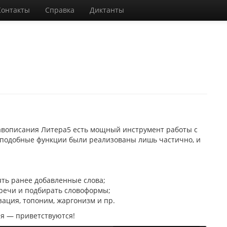
Контакты
Справка
Диктанты
авописания Литера5 есть мощный инструмент работы с
 подобные функции были реализованы лишь частично, и
ять ранее добавленные слова;
речи и подбирать словоформы;
ация, топоним, жаргонизм и пр.
я — приветствуются!