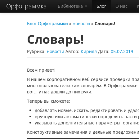
Орфограммка
Библиотека
Блог
О нас
Блог Орфограммки
»
новости
»
Словарь!
Словарь!
Рубрика:
новости
Автор:
Кирилл
Дата:
05.07.2019
Всем привет!
В нашем корпоративном веб-сервисе проверки пр
многопользовательским словарём. В Орфограммке
вот… у нас дошли до них руки.
Теперь вы сможете:
добавлять новые, искать, редактировать и удал
вручную или автоматически определять части 
указывать дополнительные параметры: организ
Конструктивные замечания и дельные предложени