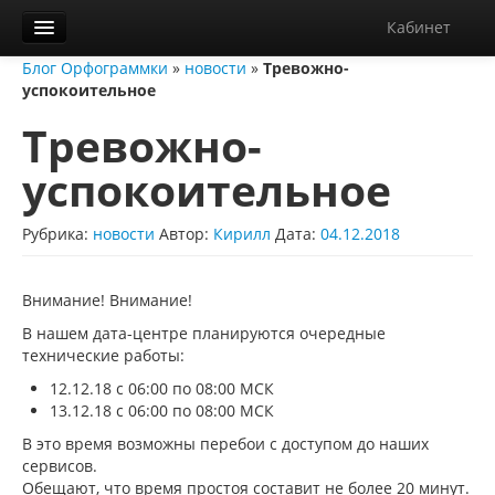
Кабинет
Блог Орфограммки
»
новости
»
Тревожно-
Орфограммка
успокоительное
Библиотека
Тревожно-
Блог
успокоительное
О нас
Рубрика:
новости
Автор:
Кирилл
Дата:
04.12.2018
Контакты
Справка
Внимание! Внимание!
В нашем дата-центре планируются очередные
Диктанты
технические работы:
12.12.18 с 06:00 по 08:00 МСК
13.12.18 с 06:00 по 08:00 МСК
В это время возможны перебои с доступом до наших
сервисов.
Обещают, что время простоя составит не более 20 минут.