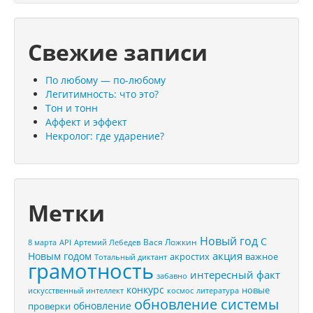
Свежие записи
По любому — по-любому
Легитимность: что это?
Тон и тонн
Аффект и эффект
Некролог: где ударение?
Метки
Новый год
С
Вася Ложкин
8 марта
API
Артемий Лебедев
акция
Новым годом
акростих
важное
Тотальный диктант
грамотность
интересный факт
забавно
конкурс
новые
искусственный интеллект
космос
литература
обновление системы
обновление
проверки