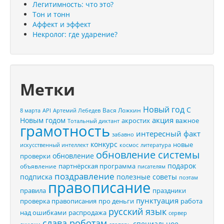
Легитимность: что это?
Тон и тонн
Аффект и эффект
Некролог: где ударение?
Метки
Новый год
С
Вася Ложкин
8 марта
API
Артемий Лебедев
акция
Новым годом
акростих
важное
Тотальный диктант
грамотность
интересный факт
забавно
конкурс
новые
искусственный интеллект
космос
литература
обновление системы
обновление
проверки
подарок
партнёрская программа
объявление
писателям
поздравление
подписка
полезные советы
поэтам
правописание
правила
праздники
пунктуация
проверка правописания
про деньги
работа
русский язык
распродажа
над ошибками
сервер
слава роботам
специальное