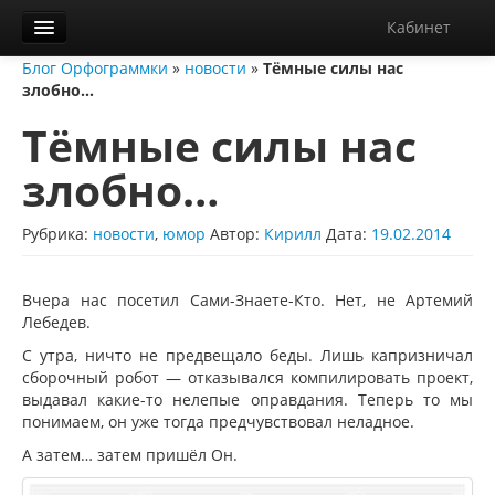
Кабинет
Блог Орфограммки
»
новости
»
Тёмные силы нас
Орфограммка
злобно…
Библиотека
Тёмные силы нас
Блог
злобно…
О нас
Рубрика:
новости
,
юмор
Автор:
Кирилл
Дата:
19.02.2014
Контакты
Справка
Вчера нас посетил Сами-Знаете-Кто. Нет, не Артемий
Лебедев.
Диктанты
С утра, ничто не предвещало беды. Лишь капризничал
сборочный робот — отказывался компилировать проект,
выдавал какие-то нелепые оправдания. Теперь то мы
понимаем, он уже тогда предчувствовал неладное.
А затем… затем пришёл Он.