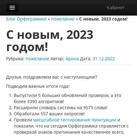
Кабинет
Блог Орфограммки
»
пожелание
»
С новым, 2023 годом!
Орфограммка
С новым, 2023
Библиотека
годом!
Блог
О нас
Рубрика:
пожелание
Автор:
Арина
Дата:
31.12.2022
Контакты
Друзья, поздравляем вас с наступающим!?
Справка
Подводим важные итоги года:
Диктанты
Выпустили 5 больших обновлений проверок, а это
более 3390 алгоритмов!
Расширили словарь системы на 9573 слова!
Обработали 557 ваших запросов!
Провели
масштабное тестирование пунктуации
и
показали, что на сегодня Орфограммка справляется с
проверкой знаков препинания качественнее всего.