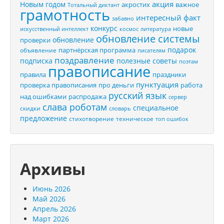
акция
Новым годом
акростих
важное
Тотальный диктант
грамотность
интересный факт
забавно
конкурс
новые
искусственный интеллект
космос
литература
обновление системы
обновление
проверки
подарок
партнёрская программа
объявление
писателям
поздравление
подписка
полезные советы
поэтам
правописание
правила
праздники
пунктуация
проверка правописания
про деньги
работа
русский язык
распродажа
над ошибками
сервер
слава роботам
специальное
скидки
словарь
предложение
стихотворение
техническое
топ ошибок
Архивы
Июнь 2026
Май 2026
Апрель 2026
Март 2026