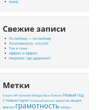
юмор
Свежие записи
По любому — по-любому
Легитимность: что это?
Тон и тонн
Аффект и эффект
Некролог: где ударение?
Метки
Новый год
Вася Ложкин
8 марта
API
Артемий Лебедев
акция
С Новым годом
акростих
Тотальный диктант
грамотность
важное
забавно