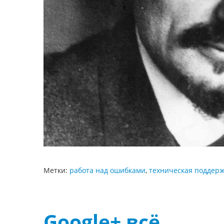
Метки:
работа над ошибками
,
техническая поддер
Google+ всё