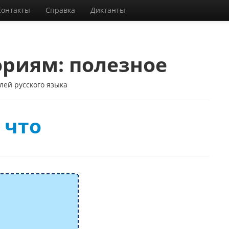
Контакты
Справка
Диктанты
ориям:
полезное
лей русского языка
 что