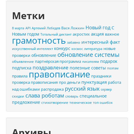
Метки
Новый год
С
Вася Ложкин
8 марта
API
Артемий Лебедев
акция
Новым годом
акростих
важное
Тотальный диктант
грамотность
интересный факт
забавно
конкурс
новые
искусственный интеллект
космос
литература
обновление системы
обновление
проверки
подарок
партнёрская программа
объявление
писателям
поздравление
подписка
полезные советы
поэтам
правописание
правила
праздники
пунктуация
проверка правописания
про деньги
работа
русский язык
распродажа
над ошибками
сервер
слава роботам
специальное
скидки
словарь
предложение
стихотворение
техническое
топ ошибок
Архивы