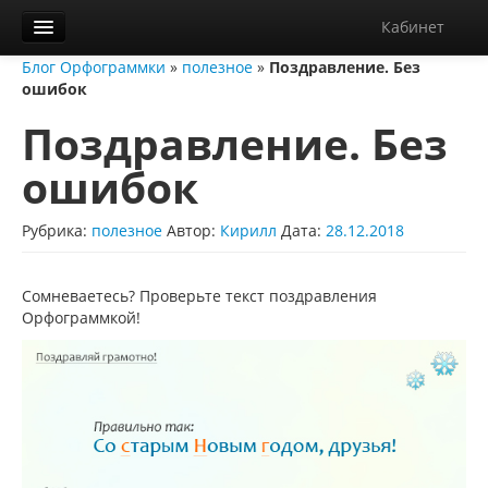
Кабинет
Блог Орфограммки
»
полезное
»
Поздравление. Без
Орфограммка
ошибок
Библиотека
Поздравление. Без
Блог
ошибок
О нас
Рубрика:
полезное
Автор:
Кирилл
Дата:
28.12.2018
Контакты
Справка
Сомневаетесь? Проверьте текст поздравления
Орфограммкой!
Диктанты