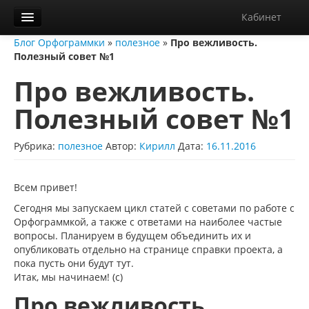
Кабинет
Блог Орфограммки
»
полезное
»
Про вежливость.
Орфограммка
Полезный совет №1
Библиотека
Про вежливость.
Блог
Полезный совет №1
О нас
Рубрика:
полезное
Автор:
Кирилл
Дата:
16.11.2016
Контакты
Справка
Всем привет!
Сегодня мы запускаем цикл статей с советами по работе с
Диктанты
Орфограммкой, а также с ответами на наиболее частые
вопросы. Планируем в будущем объединить их и
опубликовать отдельно на странице справки проекта, а
пока пусть они будут тут.
Итак, мы начинаем! (с)
Про вежливость