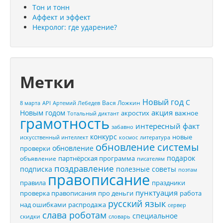
Тон и тонн
Аффект и эффект
Некролог: где ударение?
Метки
Новый год
С
Вася Ложкин
8 марта
API
Артемий Лебедев
акция
Новым годом
акростих
важное
Тотальный диктант
грамотность
интересный факт
забавно
конкурс
новые
искусственный интеллект
космос
литература
обновление системы
обновление
проверки
подарок
партнёрская программа
объявление
писателям
поздравление
подписка
полезные советы
поэтам
правописание
правила
праздники
пунктуация
проверка правописания
про деньги
работа
русский язык
распродажа
над ошибками
сервер
слава роботам
специальное
скидки
словарь