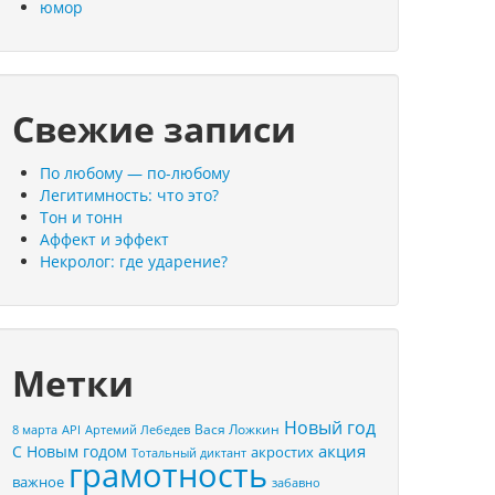
юмор
Свежие записи
По любому — по-любому
Легитимность: что это?
Тон и тонн
Аффект и эффект
Некролог: где ударение?
Метки
Новый год
Вася Ложкин
8 марта
API
Артемий Лебедев
акция
С Новым годом
акростих
Тотальный диктант
грамотность
важное
забавно