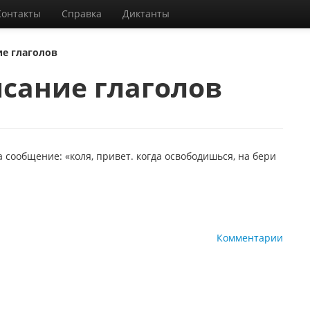
Контакты
Справка
Диктанты
е глаголов
сание глаголов
 сообщение: «коля, привет. когда освободишься, на бери
Комментарии