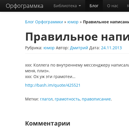
Орфограммка
Библиотека
Блог
О нас
Блог Орфограммки
»
юмор
»
Правильное написани
Правильное напи
Рубрика:
юмор
Автор:
Дмитрий
Дата:
24.11.2013
xxx: Коллега по внутреннему мессенджеру написала
меня, плиз».
xxx: Ох уж эти грамотеи…
http://bash.im/quote/425521
Метки:
глагол
,
грамотность
,
правописание
.
Комментарии