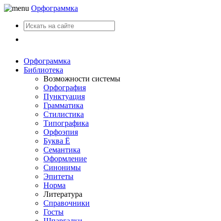
Орфограммка
Вход
Орфограммка
Библиотека
Возможности системы
Орфография
Пунктуация
Грамматика
Стилистика
Типографика
Орфоэпия
Буква Ё
Семантика
Оформление
Синонимы
Эпитеты
Норма
Литература
Справочники
Госты
Шпаргалки