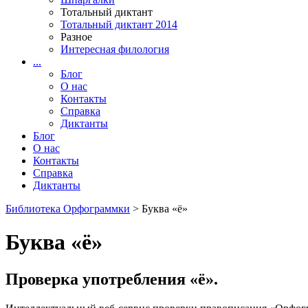
Тотальный диктант
Тотальный диктант 2014
Разное
Интересная филология
...
Блог
О нас
Контакты
Справка
Диктанты
Блог
О нас
Контакты
Справка
Диктанты
Библиотека Орфограммки
> Буква «ё»
Буква «ё»
Проверка употребления «ё».