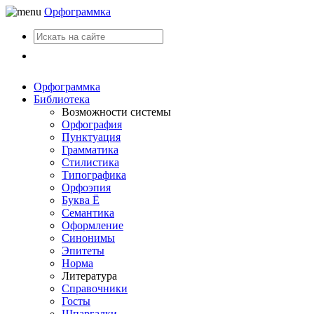
Орфограммка
Вход
Орфограммка
Библиотека
Возможности системы
Орфография
Пунктуация
Грамматика
Стилистика
Типографика
Орфоэпия
Буква Ё
Семантика
Оформление
Синонимы
Эпитеты
Норма
Литература
Справочники
Госты
Шпаргалки