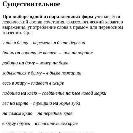
Существительное
При выборе одной из параллельных форм
учитывается
лексический состав сочетания, фразеологический характер
выражения, употребление слова в прямом или переносном
значении. Ср.:
у нас
в
быт
у
– перемены
в
быт
е
деревни
брань
на
ворот
у
не виснет
– шов
на
ворот
е
работа
на
дом
у
– номер
на
дом
е
задыхаться
в
дым
у
–
в
дым
е
пожарищ
весь
в
жир
у
– плавает
в
жир
е
подошва
на
кле
ю
– соединение
на
кле
е
новой марки
лес
на
корн
ю
– трещина
на
корн
е
зуба
на
самом кра
ю
–
на
переднем кра
е
в
круг
у
друзей
–
в
спасательном круг
е