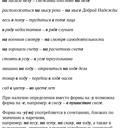
на
лисьем мех
у
– снежинки блестят
на
мех
е
расположиться
на
мыс
у
реки
–
на
мыс
е
Доброй Надежды
весь
в
пот
у
– трудиться
в
пот
е
лица
в
ряд
у
недостатков
–
в
ряд
е
случаев
на
военном смотр
у
–
на
смотр
е
самодеятельности
на
хорошем счет
у
–
на
расчетном счет
е
стоять
в
угл
у
–
в
угл
е
треугольника
машина
на
ход
у
– отразиться
на
ход
е
дела
товар
в
ход
у
– перебои
в
ход
е
часов
сад
в
цвет
у
–
во
цвет
е
лет
При наличии определения вместо формы на
-у
возможна
форма на
-е
, например:
в
снег
у
–
в
пушистом
снег
е
.
Форма на
-у
(-ю)
употребляется в сочетаниях, близких по
значению к наречиям,
например:
на
вес
у
,
на
лет
у
,
на
скак
у
,
на
ход
у
,
а также в
выражениях, имеющих характер устойчивых сочетаний,