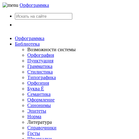
Орфограммка
Вход
Орфограммка
Библиотека
Возможности системы
Орфография
Пунктуация
Грамматика
Стилистика
Типографика
Орфоэпия
Буква Ё
Семантика
Оформление
Синонимы
Эпитеты
Норма
Литература
Справочники
Госты
Шпаргалки