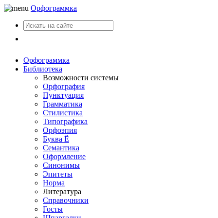
Орфограммка
Вход
Орфограммка
Библиотека
Возможности системы
Орфография
Пунктуация
Грамматика
Стилистика
Типографика
Орфоэпия
Буква Ё
Семантика
Оформление
Синонимы
Эпитеты
Норма
Литература
Справочники
Госты
Шпаргалки