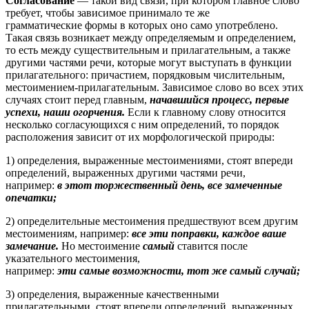
Согласование
— такой вид связи, при котором главное слово
требует, чтобы зависимое принимало те же
грамматические формы в которых оно само употреблено.
Такая связь возникает между определяемым и определением,
то есть между существительным и прилагательным, а также
другими частями речи, которые могут выступать в функции
прилагательного: причастием, порядковым числительным,
местоимением-прилагательным. Зависимое слово во всех этих
случаях стоит перед главным,
начавшийся процесс, первые
успехи, наши огорчения.
Если к главному слову относится
несколько согласующихся с ним определений, то порядок
расположения зависит от их морфологической природы:
1) определения, выраженные местоимениями, стоят впереди
определений, выраженных другими частями речи,
например:
в этот торжественный день, все замеченные
опечатки;
2) определительные местоимения предшествуют всем другим
местоимениям, например:
все эти поправки, каждое ваше
замечание.
Но местоимение
самый
ставится после
указательного местоимения,
например:
эти самые возможности, тот же самый случай;
3) определения, выраженные качественными
прилагательными, стоят впереди определений, выраженных