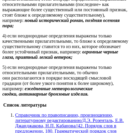
относительными прилагательными (последние» как
выражающие более существенный или постоянный признак,
стоят ближе к определяемому существительному),
например:
новый исторический роман, поздняя осенняя
пора;
4) если неоднородные определения выражены только
качественными прилагательными, то ближе к определяемому
существительному ставится то из них, которое обозначает
более устойчивый признак, например:
огромные черные
глаза, приятный легкий ветерок;
5) если неоднородные определения выражены только
относительными прилагательными, то обычно
они располагаются в порядке восходящей смысловой
градации (от более узкого понятия к более широкому),
например:
ежедневные метеорологические
сводки, антикварные бронзовые изделия.
Список литературы
Справочник по правописанию, произношению,
литературному редактированию/Д.Э. Розенталь, Е.В.
Джанджакова, Н.П. Кабанова//42. Порядок слов в
предложении, 180. Грамматический порядок слов