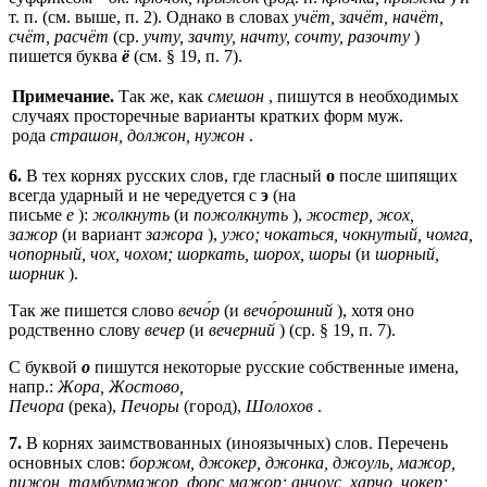
т. п. (см. выше, п. 2). Однако в словах
учёт, зачёт, начёт,
счёт, расчёт
(ср.
учту, зачту, начту, сочту, разочту
)
пишется буква
ё
(см. § 19, п. 7).
Примечание.
Так же, как
смешон
, пишутся в необходимых
случаях просторечные варианты кратких форм муж.
рода
страшон, должон, нужон
.
6.
В тех корнях русских слов, где гласный
о
после шипящих
всегда ударный и не чередуется с
э
(на
письме
е
):
жолкнуть
(и
пожолкнуть
),
жостер, жох,
зажор
(и вариант
зажора
),
ужо; чокаться, чокнутый, чомга,
чопорный, чох, чохом; шоркать, шорох, шоры
(и
шорный,
шорник
).
Так же пишется слово
вечо́р
(и
вечо́рошний
), хотя оно
родственно слову
вечер
(и
вечерний
) (ср. § 19, п. 7).
С буквой
о
пишутся некоторые русские собственные имена,
напр.:
Жора, Жостово,
Печора
(река),
Печоры
(город),
Шолохов
.
7.
В корнях заимствованных (иноязычных) слов. Перечень
основных слов:
боржом, джокер, джонка, джоуль, мажор,
пижон, тамбурмажор, форс мажор; анчоус, харчо, чокер;