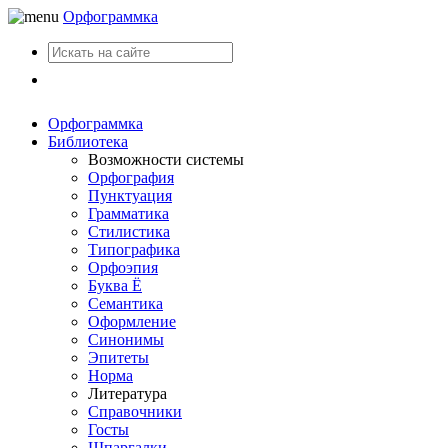
Орфограммка
Вход
Орфограммка
Библиотека
Возможности системы
Орфография
Пунктуация
Грамматика
Стилистика
Типографика
Орфоэпия
Буква Ё
Семантика
Оформление
Синонимы
Эпитеты
Норма
Литература
Справочники
Госты
Шпаргалки