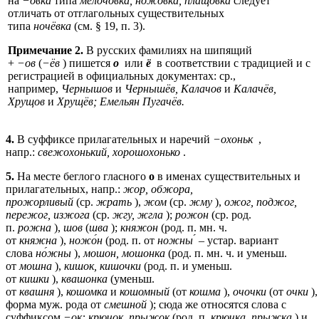
на
−овка
типа
мелочовка, ножовка, плащовка
следует
отличать от отглагольных существительных
типа
ночёвка
(см. § 19, п. 3).
Примечание 2.
В русских фамилиях на шипящий
+
−ов
(
−ёв
) пишется
о
или
ё
в соответствии с традицией и с
регистрацией в официальных документах: ср.,
например,
Чернышов
и
Чернышёв, Калачов
и
Калачёв,
Хрущов
и
Хрущёв; Емельян Пугачёв.
4.
В суффиксе прилагательных и наречий
−охоньк
,
напр.:
свежохонький, хорошохонько
.
5.
На месте беглого гласного
о
в именах существительных и
прилагательных, напр.:
жор, обжора,
прожорливый
(ср.
жрать
),
жом
(ср.
жму
),
ожог, поджог,
пережог, изжога
(ср.
жгу, жгла
);
рожон
(ср. род.
п.
рожна
),
шов
(
шва
);
княжон
(род. п. мн. ч.
от
княжна
),
ножо́н
(род. п. от
ножны
́ – устар. вариант
слова
но́жны
),
мошон, мошонка
(род. п. мн. ч. и уменьш.
от
мошна
),
кишок, кишочки
(род. п. и уменьш.
от
кишки
),
квашонка
(уменьш.
от
квашня
),
кошомка
и
кошомный
(от
кошма
),
очочки
(от
очки
)
форма муж. рода от
смешной
); сюда же относятся слова с
суффиксом
−ок: крючок, прыжок
(род. п.
крючка, прыжка
) и