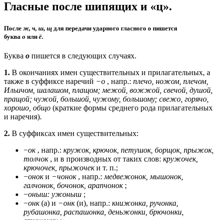
Гласные после шипящих и «ц».
После
ж, ч, ш, щ
для передачи ударного гласного
о
пишется
буква
о
или
ё
.
Буква
о
пишется в следующих случаях.
1.
В окончаниях имен существительных и прилагательных, а
также в суффиксе наречий
−о
, напр.:
плечо, ножом, плечом,
Ильичом, шалашом, плащом; межой, вожжой, свечой, душой,
пращой; чужой, большой, чужому, большому; свежо, горячо,
хорошо, общо
(краткие формы среднего рода прилагательных
и наречия).
2.
В суффиксах имен существительных:
−
ок
, напр.:
кружок, крючок, петушок, борщок, прыжок,
толчок
, и в производных от таких слов:
кружочек,
крючочек, прыжочек
и т. п.;
−
онок
и
−чонок
, напр.:
медвежонок, мышонок,
галчонок, бочонок, арапчонок
;
−
оныш: ужоныш
;
−
онк
(а) и
−онк
(и), напр.:
книжонка, ручонка,
рубашонка, распашонка, деньжонки, брючонки,