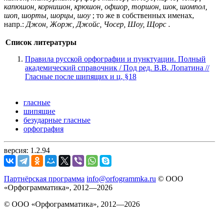
капюшон, корнишон, крюшон, офшор, торшон, шок, шомпол,
шоп, шорты, шорцы, шоу
; то же в собственных именах,
напр.:
Джон, Жорж, Джойс, Чосер, Шоу, Щорс
.
Список литературы
Правила русской орфографии и пунктуации. Полный
академический справочник / Под ред. В.В. Лопатина //
Гласные после шипящих и ц, §18
гласные
шипящие
безударные гласные
орфография
версия: 1.2.94
Партнёрская программа
info@orfogrammka.ru
© ООО
«Орфограмматика», 2012—2026
© ООО «Орфограмматика», 2012—2026