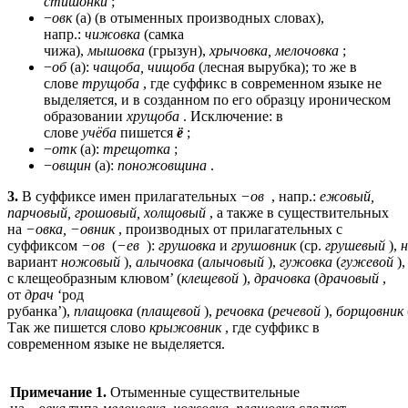
стишонки
;
−
овк
(а) (в отыменных производных словах),
напр.:
чижовка
(самка
чижа),
мышовка
(грызун),
хрычовка, мелочовка
;
−
об
(а):
чащоба, чищоба
(лесная вырубка); то же в
слове
трущоба
, где суффикс в современном языке не
выделяется, и в созданном по его образцу ироническом
образовании
хрущоба
. Исключение: в
слове
учёба
пишется
ё
;
−
отк
(а):
трещотка
;
−
овщин
(а):
поножовщина
.
3.
В суффиксе имен прилагательных
−ов
, напр.:
ежовый,
парчовый, грошовый, холщовый
, а также в существительных
на
−овка, −овник
, производных от прилагательных с
суффиксом
−ов
(
−ев
):
грушовка
и
грушовник
(ср.
грушевый
),
вариант
ножовый
),
алычовка
(
алычовый
),
гужовка
(
гужевой
)
с клещеобразным клювом’ (
клещевой
),
драчовка
(
драчовый
,
от
драч
‘род
рубанка’),
плащовка
(
плащевой
),
речовка
(
речевой
),
борщовник
Так же пишется слово
крыжовник
, где суффикс в
современном языке не выделяется.
Примечание 1.
Отыменные существительные