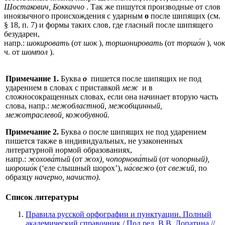
Шостакович, Боккаччо
. Так же пишутся производные от слов
иноязычного происхождения с ударным
о
после шипящих (см.
§ 18, п. 7) и формы таких слов, где гласный после шипящего
безударен,
напр.:
шокировать
(от
шок
),
торшонировать
(от
торшо́н
),
чок
ч. от
шомпол
).
Примечание 1.
Буква
о
пишется после шипящих не под
ударением в словах с приставкой
меж
и в
сложносокращенных словах, если она начинает вторую часть
слова, напр.:
межобластной, межобщинный,
межотраслевой, кожобувной.
Примечание 2.
Буква
о
после шипящих не под ударением
пишется также в индивидуальных, не узаконенных
литературной нормой образованиях,
напр.:
жохoва́тый
(от
жох), чопорнова́тый
(от
чопорный),
шорошо́к
(‘еле слышный шорох’),
на́свежо
(от
свежий,
по
образцу
начерно, начисто).
Список литературы
Правила русской орфографии и пунктуации. Полный
академический справочник / Под ред. В.В. Лопатина //