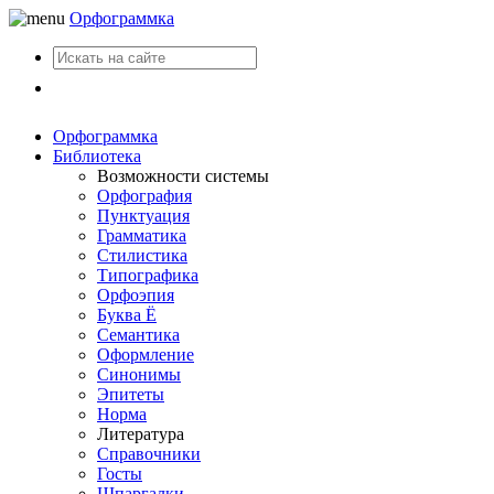
Орфограммка
Вход
Орфограммка
Библиотека
Возможности системы
Орфография
Пунктуация
Грамматика
Стилистика
Типографика
Орфоэпия
Буква Ё
Семантика
Оформление
Синонимы
Эпитеты
Норма
Литература
Справочники
Госты
Шпаргалки