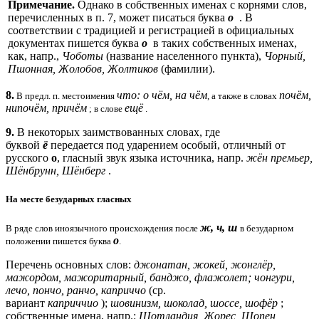
Примечание.
Однако в собственных именах с корнями слов,
перечисленных в п. 7, может писаться буква
о
. В
соответствии с традицией и регистрацией в официальных
документах пишется буква
о
в таких собственных именах,
как, напр.,
Чоботы
(название населенного пункта),
Чорный,
Пшонная, Жолобов, Жолтиков
(фамилии).
8.
что: о чём, на чём
почём,
В предл. п. местоимения
, а также в словах
нипочём, причём
ещё
; в слове
.
9.
В некоторых заимствованных словах, где
буквой
ё
передается под ударением особый, отличный от
русского
о
, гласный звук языка источника, напр.
жён премьер,
Шёнбрунн, Шёнберг
.
На месте безударных гласных
ж, ч, ш
В ряде слов иноязычного происхождения после
в безударном
о
положении пишется буква
.
Перечень основных слов:
джонатан, жокей, жонглёр,
мажордом, мажоритарный, банджо, флажолет; чонгури,
лечо, пончо, ранчо, каприччо
(ср.
вариант
каприччио
);
шовинизм, шоколад, шоссе, шофёр
;
собственные имена, напр.:
Шотландия, Жорес, Шопен,