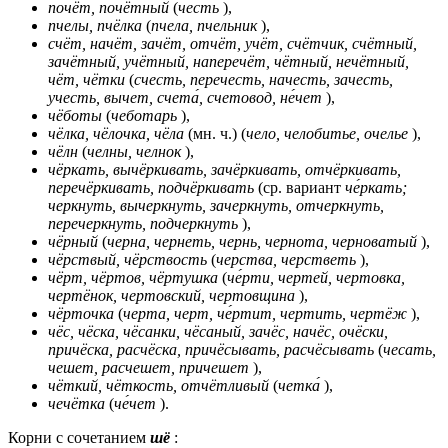
почёт, почётный
(
честь
),
пчелы, пчёлка
(
пчела, пчельник
),
счёт, начёт, зачёт, отчёт, учёт, счётчик, счётный,
зачётный, учётный, наперечёт, чётный, нечётный,
чёт, чётки
(
счесть, перечесть, начесть, зачесть,
учесть, вычет, счета́, счетовод, не́чет
),
чёботы
(
чеботарь
),
чёлка, чёлочка, чёла
(мн. ч.) (
чело, челобитье, очелье
),
чёлн
(
челны, челнок
),
чёркать, вычёркивать, зачёркивать, отчёркивать,
перечёркивать, подчёркивать
(ср. вариант
че́ркать;
черкнуть, вычеркнуть, зачеркнуть, отчеркнуть,
перечеркнуть, подчеркнуть
),
чёрный
(
черна, чернеть, чернь, чернота, черноватый
),
чёрствый, чёрствость
(
черства, черстветь
),
чёрт, чёртов, чёртушка
(
че́рти, чертей, чертовка,
чертёнок, чертовский, чертовщина
),
чёрточка
(
черта, черт, че́ртит, чертить, чертёж
),
чёс, чёска, чёсанки, чёсаный, зачёс, начёс, очёски,
причёска, расчёска, причёсывать, расчёсывать
(
чесать,
чешет, расчешет, причешет
),
чёткий, чёткость, отчётливый
(
четка́
),
чечётка
(
че́чет
).
Корни с сочетанием
шё
: