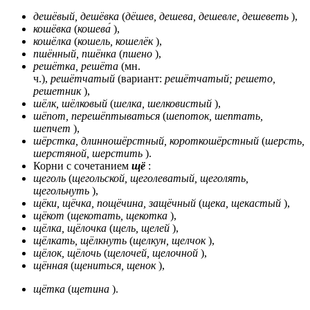
дешёвый, дешёвка
(
дёшев, дешева, дешевле, дешеветь
),
кошёвка
(
кошева́
),
кошёлка
(
кошель, кошелёк
),
пшённый, пшёнка
(
пшено
),
решётка, решёта
(мн.
ч.),
решётчатый
(вариант:
решётчатый; решето,
решетник
),
шёлк, шёлковый
(
шелка, шелковистый
),
шёпот, перешёптываться
(
шепоток, шептать,
шепчет
),
шёрстка, длинношёрстный, короткошёрстный
(
шерсть,
шерстяной, шерстить
).
Корни с сочетанием
щё
:
щеголь
(
щегольской, щеголеватый, щеголять,
щегольнуть
),
щёки, щёчка, пощёчина, защёчный
(
щека, щекастый
),
щёкот
(
щекотать, щекотка
),
щёлка, щёлочка
(
щель, щелей
),
щёлкать, щёлкнуть
(
щелкун, щелчок
),
щёлок, щёлочь
(
щелочей, щелочной
),
щённая
(
щениться, щенок
),
щётка
(
щетина
).