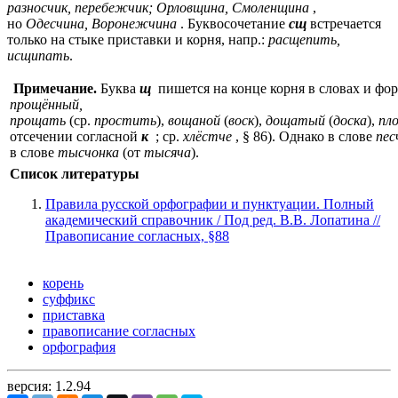
разносчик, перебежчик; Орловщина, Смоленщина
,
но
Одесчина, Воронежчина
. Буквосочетание
сщ
встречается
только на стыке приставки и корня, напр.:
расщепить,
исщипать
.
Примечание.
Буква
щ
пишется на конце корня в словах и фо
прощённый,
прощать
(ср.
простить
),
вощаной
(
воск
),
дощатый
(
доска
),
пл
отсечении согласной
к
; ср.
хлёстче
, § 86). Однако в слове
пес
в слове
тысчонка
(от
тысяча
).
Список литературы
Правила русской орфографии и пунктуации. Полный
академический справочник / Под ред. В.В. Лопатина //
Правописание согласных, §88
корень
суффикс
приставка
правописание согласных
орфография
версия: 1.2.94