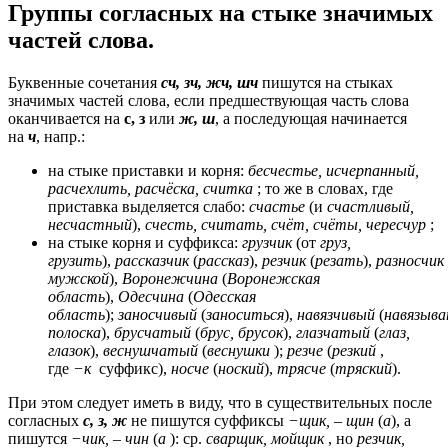
Группы согласных на стыке значимых
частей слова.
Буквенные сочетания
сч, зч, жч, шч
пишутся на стыках
значимых частей слова, если предшествующая часть слова
оканчивается на
с, з
или
ж, ш
, а последующая начинается
на
ч
, напр.:
на стыке приставки и корня:
бесчестье, исчерпанный,
расчехлить, расчёска, считка
; то же в словах, где
приставка выделяется слабо:
счастье
(и
счастливый,
несчастный
),
счесть, считать, счёт, счёты, чересчур
;
на стыке корня и суффикса:
грузчик
(от
груз,
грузить
),
рассказчик
(
рассказ
),
резчик
(
резать
),
разносчик
мужской
),
Воронежчина
(
Воронежская
область
),
Одесчина
(
Одесская
область
);
заносчивый
(
заноситься
),
навязчивый
(
навязыва
полоска
),
брусчатый
(
брус, брусок
),
глазчатый
(
глаз,
глазок
),
веснушчатый
(
веснушки
);
резче
(
резкий
,
где
−к
суффикс),
носче
(
ноский
),
трясче
(
тряский
).
При этом следует иметь в виду, что в существительных после
согласных
с, з, ж
не пишутся суффиксы
−щик, – щин
(
а
), а
пишутся
−чик, – чин
(
а
): ср.
сварщик, мойщик
, но
резчик,