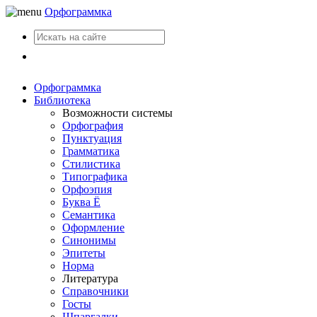
Орфограммка
Вход
Орфограммка
Библиотека
Возможности системы
Орфография
Пунктуация
Грамматика
Стилистика
Типографика
Орфоэпия
Буква Ё
Семантика
Оформление
Синонимы
Эпитеты
Норма
Литература
Справочники
Госты
Шпаргалки