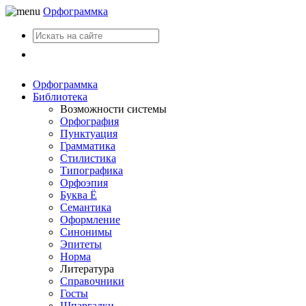
Орфограммка
Вход
Орфограммка
Библиотека
Возможности системы
Орфография
Пунктуация
Грамматика
Стилистика
Типографика
Орфоэпия
Буква Ё
Семантика
Оформление
Синонимы
Эпитеты
Норма
Литература
Справочники
Госты
Шпаргалки