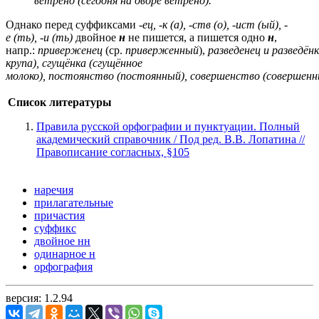
ветрено (сегодня на дворе ветрено).
Однако перед суффиксами
-ец, -к (а), -ств (о), -ист (ый), -
е (ть), -и (ть)
двойное
н
не пишется, а пишется одно
н
,
напр.:
приверженец
(ср.
приверженный
),
разведенец и разведён
крупа), сгущёнка (сгущённое
молоко), постоянство (постоянный), совершенство (совершенн
Список литературы
Правила русской орфографии и пунктуации. Полный
академический справочник / Под ред. В.В. Лопатина //
Правописание согласных, §105
наречия
прилагательные
причастия
суффикс
двойное нн
одинарное н
орфография
версия: 1.2.94