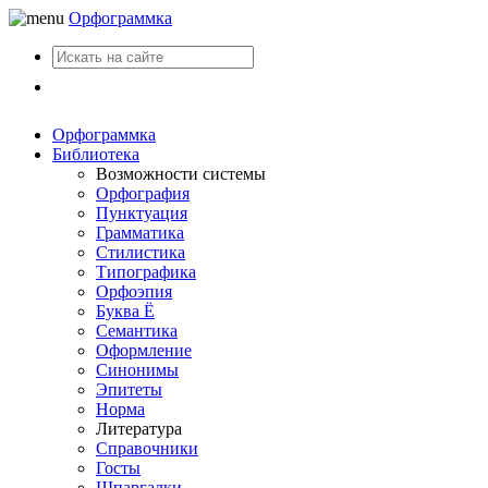
Орфограммка
Вход
Орфограммка
Библиотека
Возможности системы
Орфография
Пунктуация
Грамматика
Стилистика
Типографика
Орфоэпия
Буква Ё
Семантика
Оформление
Синонимы
Эпитеты
Норма
Литература
Справочники
Госты
Шпаргалки