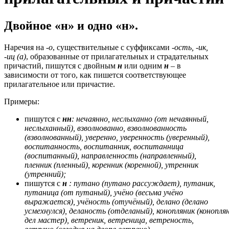
Двойное «н» и одно «н».
Наречия на
-о
, существительные с суффиксами
-ость, -ик,
-
иц (а)
, образованные от прилагательных и страдательных
причастий, пишутся с двойным
н
или одним
н
– в
зависимости от того, как пишется соответствующее
прилагательное или причастие.
Примеры:
пишутся с
нн
: нечаянно, неслыханно (от нечаянный,
неслыханный), взволнованно, взволнованность
(взволнованный), уверенно, уверенность (уверенный),
воспитанность, воспитанник, воспитанница
(воспитанный), направленность (направленный),
пленник (пленный), коренник (коренной), утренник
(утренний);
пишутся с
н
: путано (путано рассуждает), путаник,
путаница (от путаный), учёно (весьма учёно
выражается), учёность (отучёный), делано (делано
усмехнулся), деланость (отделаный), конопляник (конопл
дел мастер), ветреник, ветреница, ветреность,