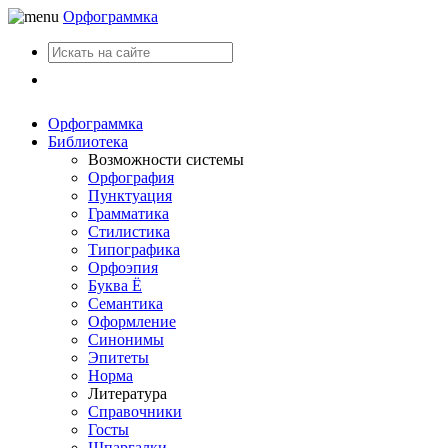
Орфограммка
Вход
Орфограммка
Библиотека
Возможности системы
Орфография
Пунктуация
Грамматика
Стилистика
Типографика
Орфоэпия
Буква Ё
Семантика
Оформление
Синонимы
Эпитеты
Норма
Литература
Справочники
Госты
Шпаргалки