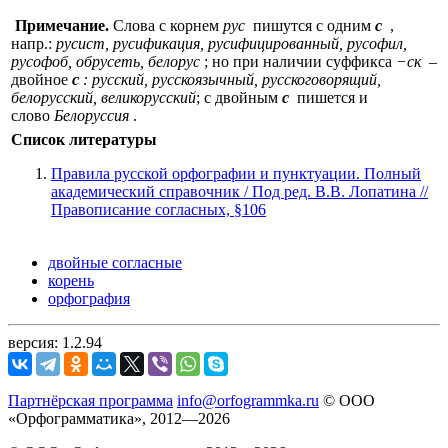
Примечание.
Слова с корнем
рус
пишутся с одним
с
,
напр.:
русист, русификация, русифицированный, русофил,
русофоб, обрусеть, белорус
; но при наличии суффикса
−ск
–
двойное
с
: русский, русскоязычный, русскоговорящий,
белорусский, великорусский
; с двойным
с
пишется и
слово
Белоруссия
.
Список литературы
Правила русской орфографии и пунктуации. Полный
академический справочник / Под ред. В.В. Лопатина //
Правописание согласных, §106
двойные согласные
корень
орфография
версия: 1.2.94
Партнёрская программа
info@orfogrammka.ru
© ООО
«Орфограмматика», 2012—2026