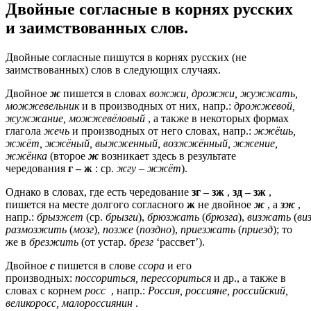
Двойные согласные в корнях русских
и заимствованных слов.
Двойные согласные пишутся в корнях русских (не
заимствованных) слов в следующих случаях.
Двойное
ж
пишется в словах
вожжи, дрожжи, жужжать,
можжевельник
и в производных от них, напр.:
дрожжевой,
жужжание, можжевёловый
, а также в некоторых формах
глагола
жечь
и производных от него словах, напр.:
жжёшь,
жжёт, жжёный, выжженный, возжжённый, жжение,
жжёнка
(второе
ж
возникает здесь в результате
чередования
г – ж
: ср.
жгу – жжёт
).
Однако в словах, где есть чередование
зг – зж
,
зд – зж
,
пишется на месте долгого согласного
ж
не двойное
ж
, а
зж
,
напр.:
брызжет
(ср.
брызги
),
брюзжать
(
брюзга
),
визжать
(
ви
размозжить
(
мозг
),
позже
(
поздно
),
приезжать
(
приезд
); то
же в
брезжить
(от устар.
брезг
‘рассвет’).
Двойное
с
пишется в слове
ссора
и его
производных:
поссориться, перессориться
и др., а также в
словах с корнем
росс
, напр.:
Россия, россияне, российский,
великоросс, малороссиянин
.