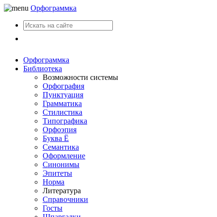
Орфограммка
Вход
Орфограммка
Библиотека
Возможности системы
Орфография
Пунктуация
Грамматика
Стилистика
Типографика
Орфоэпия
Буква Ё
Семантика
Оформление
Синонимы
Эпитеты
Норма
Литература
Справочники
Госты
Шпаргалки