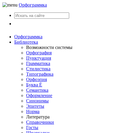
Орфограммка
Вход
Орфограммка
Библиотека
Возможности системы
Орфография
Пунктуация
Грамматика
Стилистика
Типографика
Орфоэпия
Буква Ё
Семантика
Оформление
Синонимы
Эпитеты
Норма
Литература
Справочники
Госты
Шпаргалки