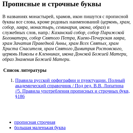
Прописные и строчные буквы
В названиях монастырей, храмов, икон пишутся с прописной
буквы все слова, кроме родовых наименований (
церковь, храм,
собор, лавра, монастырь, семинария, икона, образ
) и
служебных слов, напр.:
Казанский собор, собор Парижской
Богоматери, собор Святого Петра, Киево-Печерская лавра,
храм Зачатия Праведной Анны, храм Всех Святых, храм
Христа Спасителя, храм Святого Димитрия Ростовского,
церковь Николы в Кленниках, икона Донской Божией Матери,
образ Знамения Божией Матери
.
Список литературы
Правила русской орфографии и пунктуации. Полный
академический справочник / Под ред. В.В. Лопатина
//5. Правила употребления прописных и строчных букв,
§186
прописная строчная
большая маленькая буква