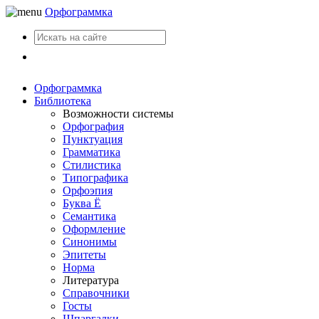
Орфограммка
Вход
Орфограммка
Библиотека
Возможности системы
Орфография
Пунктуация
Грамматика
Стилистика
Типографика
Орфоэпия
Буква Ё
Семантика
Оформление
Синонимы
Эпитеты
Норма
Литература
Справочники
Госты
Шпаргалки