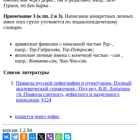
Гурион,
но
Бен Барка
.
Примечание 3 (к пп. 2 и 3).
Написание конкретных личных
имен этих групп уточняется по энциклопедическому
словарю.
армянские фамилии с начальной частью
Тер-
,
напр.:
Тер-Габриэлян, Тер-Петросян;
японские личные имена с конечной частью
−сан
,
напр.:
Комияма-сан, Чио-Чио-сан.
Список литературы
Правила русской орфографии и пунктуации. Полный
академический справочник / Под ред. В.В. Лопатина
//4. Правила слитного, дефисного и раздельного
написания, §124
пишется через дефис
версия: 1.2.94