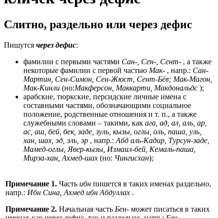
Слитно, раздельно или через дефис
Пишутся
через дефис
:
фамилии с первыми частями
Сан-, Сен-, Сент-
, а также
некоторые фамилии с первой частью
Мак-
, напр.:
Сан-
Мартин, Сен-Симон, Сен-Жюст, Сент-Бёв; Мак-Магон,
Мак-Кинли
(но:
Макферсон, Маккарти, Макдональдс
);
арабские, тюркские, персидские личные имена с
составными частями, обозначающими социальное
положение, родственные отношения и т. п., а также
служебными словами – такими, как
ага, ад, ал, аль, ар,
ас, аш, бей, бек, заде, зуль, кызы, оглы, оль, паша, уль,
хан, шах, эд, эль, эр
, напр.:
Абд аль-Кадир, Турсун-заде,
Мамед-оглы, Явер-кызы, Измаил-бей, Кемаль-паша,
Мирза-хан, Ахмед-шах
(но:
Чингисхан
);
Примечание 1.
Часть
ибн
пишется в таких именах раздельно,
напр.:
Ибн Сина, Ахмед ибн Абдуллах
.
Примечание 2.
Начальная часть
Бен-
может писаться в таких
именах как через дефис, так и раздельно, напр.:
Бен-