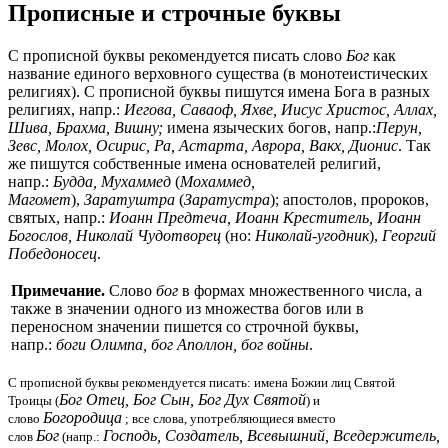
Прописные и строчные буквы
С прописной буквы рекомендуется писать слово
Бог
как
название единого верховного существа (в монотеистических
религиях). С прописной буквы пишутся имена Бога в разных
религиях, напр.:
Иегова, Саваоф, Яхве, Иисус Христос, Аллах,
Шива, Брахма, Вишну;
имена языческих богов, напр.:
Перун,
Зевс, Молох, Осирис, Ра, Астарта, Аврора, Вакх, Дионис
. Так
же пишутся собственные имена основателей религий,
напр.:
Будда, Мухаммед
(
Мохаммед,
Магомет
),
Заратуштра
(
Заратустра
); апостолов, пророков,
святых, напр.:
Иоанн Предтеча, Иоанн Креститель, Иоанн
Богослов, Николай Чудотворец
(но:
Николай-угодник
),
Георгий
Победоносец
.
Примечание.
Слово
бог
в формах множественного числа, а
также в значении одного из множества богов или в
переносном значении пишется со строчной буквы,
напр.:
боги Олимпа, бог Аполлон, бог войны
.
С прописной буквы рекомендуется писать: имена Божии лиц Святой
Бог Отец, Бог Сын, Бог Дух Святой
Троицы (
) и
Богородица
слово
; все слова, употребляющиеся вместо
Бог
Господь, Создатель, Всевышний, Вседержитель,
слов
(напр.: