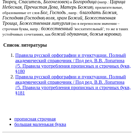
Творец, Спаситель, Богочеловек
Богородица
Царица
) и
(напр.:
Небесная, Пречистая Дева, Матерь Божия
); прилагательные,
Бог, Господь
благодать Божия,
образованные от слов
, напр.:
Господняя
Господня
воля, храм Божий, Божественная
(
)
Троица, Божественная литургия
(но в переносном значении –
божественный
строчная буква, напр.:
‘восхитительный’; то же в таких
божий одуванчик, божья коровка
устойчивых сочетаниях, как
).
Список литературы
Правила русской орфографии и пунктуации. Полный
академический справочник / Под ред. В.В. Лопатина
//5. Правила употребления прописных и строчных букв,
§180
Правила русской орфографии и пунктуации. Полный
академический справочник / Под ред. В.В. Лопатина
//5. Правила употребления прописных и строчных букв,
§181
прописная строчная
большая маленькая буква