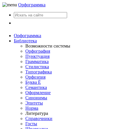
Орфограммка
Вход
Орфограммка
Библиотека
Возможности системы
Орфография
Пунктуация
Грамматика
Стилистика
Типографика
Орфоэпия
Буква Ё
Семантика
Оформление
Синонимы
Эпитеты
Норма
Литература
Справочники
Госты
Шпаргалки