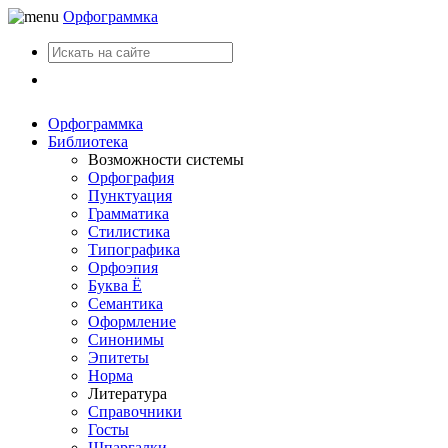
Орфограммка
Вход
Орфограммка
Библиотека
Возможности системы
Орфография
Пунктуация
Грамматика
Стилистика
Типографика
Орфоэпия
Буква Ё
Семантика
Оформление
Синонимы
Эпитеты
Норма
Литература
Справочники
Госты
Шпаргалки