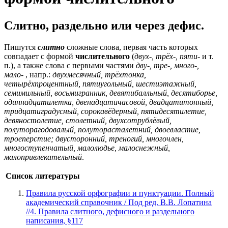
Слитно, раздельно или через дефис.
Пишутся
слитно
сложные слова, первая часть которых
совпадает с формой
числительного
(
двух-, трёх-, пяти-
и т.
п.), а также слова с первыми частями
дву-, тре-, много-,
мало-
, напр.:
двухмесячный, трёхтонка,
четырёхпроцентный, пятиугольный, шестиэтажный,
семимильный, восьмигранник, девятибалльный, десятиборье,
одиннадцатилетка, двенадцатичасовой, двадцатитонный,
тридцатиградусный, сорокавёдерный, пятидесятилетие,
девяностолетие, столетний, двухсотрублёвый,
полуторагодовалый, полуторасталетний, двоевластие,
троеперстие; двусторонний, треногий, многочлен,
многоступенчатый, малолюдье, малоснежный,
малопривлекательный
.
Список литературы
Правила русской орфографии и пунктуации. Полный
академический справочник / Под ред. В.В. Лопатина
//4. Правила слитного, дефисного и раздельного
написания, §117