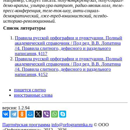
Например, следует писать:
полу-конференц-зал, полу-социал-
демо-крапгы, ультра-ура-патриот, радио-мюзик-холл, теле-
пресс-конференция, теле-ток-шоу, анти-социал-
демократический, лже-тред-юнионистский, псевдо-
историко-революционный.
Список литературы
Правила русской орфографии и пунктуации. Полный
академический справочник / Под ред. В.В. Лопатина
//4. Правила слитного, дефисного и раздельного
написания, §117
Правила русской орфографии и пунктуации. Полный
академический справочник / Под ред. В.В. Лопатина
//4. Правила слитного, дефисного и раздельного
написания, §152
пишется слитно
иностранные слова
версия: 1.2.94
Партнёрская программа
info@orfogrammka.ru
© ООО
«Орфограмматика», 2012—2026