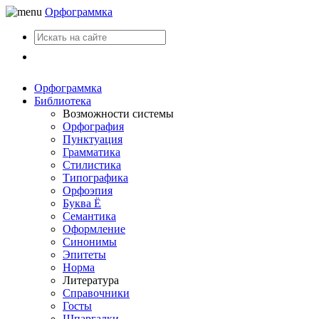
Орфограммка
Вход
Орфограммка
Библиотека
Возможности системы
Орфография
Пунктуация
Грамматика
Стилистика
Типографика
Орфоэпия
Буква Ё
Семантика
Оформление
Синонимы
Эпитеты
Норма
Литература
Справочники
Госты
Шпаргалки