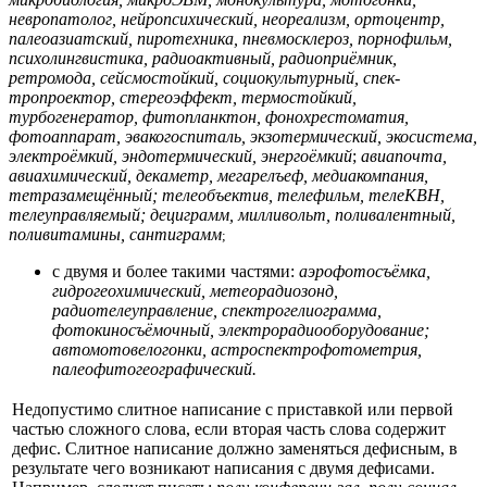
невропатолог, нейропсихический, неореализм, ортоцентр,
палеоазиатский, пиротехника, пневмосклероз, порнофильм,
психолингвистика, радиоактивный, радиоприёмник,
ретромода, сейсмостойкий, социокультурный, спек-
тропроектор, стереоэффект, термостойкий,
турбогенератор, фитопланктон, фонохрестоматия,
фотоаппарат, эвакогоспиталь, экзотермический, экосистема,
электроёмкий, эндотермический, энергоёмкий
;
авиапочта,
авиахимический, декаметр, мегарелъеф, медиакомпания,
тетразамещённый; телеобъектив, телефильм, телеКВН,
телеуправляемый; дециграмм, милливольт, поливалентный,
поливитамины, сантиграмм
;
с двумя и более такими частями:
аэрофотосъёмка,
гидрогеохимический, метеорадиозонд,
радиотелеуправление, спектрогелиограмма,
фотокиносъёмочный, электрорадиооборудование;
автомотовелогонки, астроспектрофотометрия,
палеофитогеографический.
Недопустимо слитное написание с приставкой или первой
частью сложного слова, если вторая часть слова содержит
дефис. Слитное написание должно заменяться дефисным, в
результате чего возникают написания с двумя дефисами.