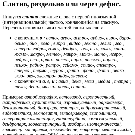
Слитно, раздельно или через дефис.
Пишутся
слитно
сложные слова с первой иноязычной
(интернациональной) частью, кончающейся на гласную.
Перечень основных таких частей сложных слов:
с конечным
о
: авто-, агро-, астро-, аудио-, аэро-, баро-,
бензо-, био-, вело-, вибро-, видео-, гекто-, гелио-, гео-,
гетеро-, гидро-, гомо-, дендро-, зоо-, изо-, кило-, кино-,
космо-, макро-, метео-, микро-, моно-, мото-, невро-,
нейро-, нео-, орто-, палео-, пиро-, пневмо-, порно-,
психо-, радио-, ретро-, сейсмо-, социо-, спектро-,
стерео-, термо-, турбо-, фито-, фоно-, фото-, эвако-,
экзо-, эко-, электро-, эндо-, энерго-
;
с конечными
а, е, и
: авиа-, дека-, мега-, медиа-, тетра-;
теле-; деци-, милли-, поли-, санти-
.
Примеры:
автобиография, автозавод, агропочвенный,
астрофизика, аудиотехника, аэровизуальный, барокамера,
бензомоторный, биосфера, велотрек, виброизмерительный,
видеотехника, гектоватт, гелиогравюра, геополитика,
гетеротранспланта-ция, гидротурбина, гомосексуальный,
дендропарк, зооветеринарный, изобары, изотермический,
километр, кинофильм, космовидение, макромир, метеослужба,
микробиология, микроЭВМ, монокультура, мотогонки,