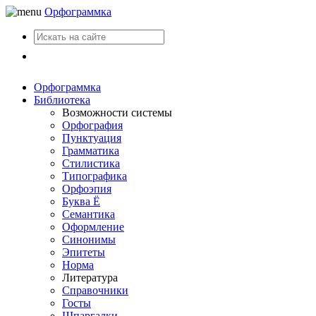
Орфограммка
Вход
Орфограммка
Библиотека
Возможности системы
Орфография
Пунктуация
Грамматика
Стилистика
Типографика
Орфоэпия
Буква Ё
Семантика
Оформление
Синонимы
Эпитеты
Норма
Литература
Справочники
Госты
Шпаргалки