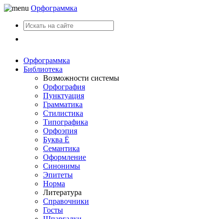
Орфограммка
Вход
Орфограммка
Библиотека
Возможности системы
Орфография
Пунктуация
Грамматика
Стилистика
Типографика
Орфоэпия
Буква Ё
Семантика
Оформление
Синонимы
Эпитеты
Норма
Литература
Справочники
Госты
Шпаргалки