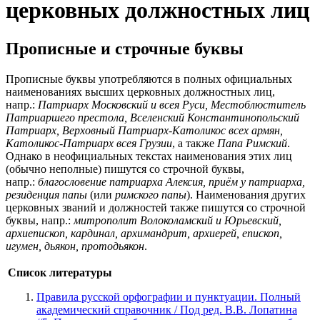
церковных должностных лиц
Прописные и строчные буквы
Прописные буквы употребляются в полных официальных
наименованиях высших церковных должностных лиц,
напр.:
Патриарх Московский и всея Руси, Местоблюститель
Патриаршего престола, Вселенский Константинопольский
Патриарх, Верховный Патриарх-Католикос всех армян,
Католикос-Патриарх всея Грузии
, а также
Папа Римский
.
Однако в неофициальных текстах наименования этих лиц
(обычно неполные) пишутся со строчной буквы,
напр.:
благословение патриарха Алексия, приём у патриарха,
резиденция папы
(или
римского папы
). Наименования других
церковных званий и должностей также пишутся со строчной
буквы, напр.:
митрополит Волоколамский и Юрьевский,
архиепископ, кардинал, архимандрит, архиерей, епископ,
игумен, дьякон, протодьякон
.
Список литературы
Правила русской орфографии и пунктуации. Полный
академический справочник / Под ред. В.В. Лопатина