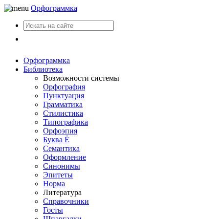
Орфограммка
Вход
Орфограммка
Библиотека
Возможности системы
Орфография
Пунктуация
Грамматика
Стилистика
Типографика
Орфоэпия
Буква Ё
Семантика
Оформление
Синонимы
Эпитеты
Норма
Литература
Справочники
Госты
Шпаргалки